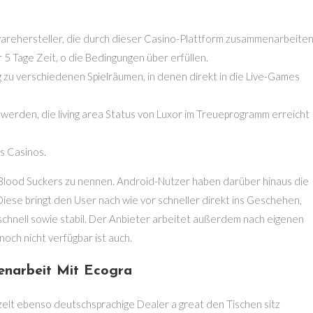
ftwarehersteller, die durch dieser Casino-Plattform zusammenarbeiten
 5 Tage Zeit, o die Bedingungen über erfüllen.
ng zu verschiedenen Spielräumen, in denen direkt in die Live-Games
t werden, die living area Status von Luxor im Treueprogramm erreicht
es Casinos.
 Blood Suckers zu nennen. Android-Nutzer haben darüber hinaus die
Diese bringt den User nach wie vor schneller direkt ins Geschehen,
 schnell sowie stabil. Der Anbieter arbeitet außerdem nach eigenen
noch nicht verfügbar ist auch.
enarbeit Mit Ecogra
zelt ebenso deutschsprachige Dealer a great den Tischen sitz