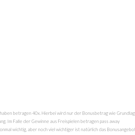
haben betragen 40x. Hierbei wird nur der Bonusbetrag wie Grundla
ng. Im Falle der Gewinne aus Freispielen betragen pass away
nmal wichtig, aber noch viel wichtiger ist natürlich das Bonusangebo