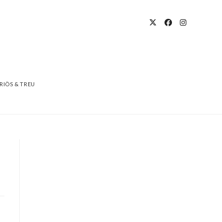
RIÖS & TREU