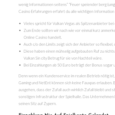
wenig Informationen seitens” “Feuer speiender berg (umg
Casino Erfahrungen erfahrt du alle wichtigen Information
Vieles spricht für Vulkan Vegas als Spitzenanbieter be
Zum Ende sollten wir nach wie vor einmal kurz anmerken
Online Casino handelt.
Auch c/o den Limits zeigt sich der Anbieter so flexibe
Diese haben einen mühselig aufgebauten Ruf zu nichts
Vulkan Sin city Betrug für sie von Nachteil wäre.
Bei Einzahlungen ab 50 Euro beträgt der Bonus sogar 
Denn wenn ein Kundenservice im realen Betrieb nötig ist
Gaming und NetEnt können sich keine Fauxpas erlauben. B
ausgehen, dass der Zufall auch wirklich Zufall bleibt und 
sonstigen Infrastruktur der Spielhalle. Das Unternehmen B
seinen Sitz auf Zypern.