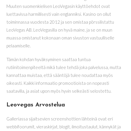
Muuten suomenkielisen LeoVegasin käyttöehdot ovat
luettavissa harmillisesti vain englanniksi. Kasino on ollut
toiminnassa vuodesta 2012 ja sen omistaa pörssilistattu
LeoVegas AB. LeoVegasilla on hyvä maine, ja se on muun
muassa omistanut kokonaan oman sivuston vastuulliselle
pelaamiselle.
Tämän kohdan hyväksyminen saattaa tuntua
rutiinitoimenpiteeltä mikä tulee tehdä joka palvelussa, mutta
kannattaa muistaa, että sääntöjä tulee noudattaa myös
oikeasti. Kaikki informaatio promootioista on nopeasti
saatavilla, ja asiat upon myös hyvin selkeästi selostettu.
Leovegas Arvostelua
Galleriassa sijaitsevien screenshottien lähteinä ovat eri
webbifoorumit, vieraskirjat, blogit, ilmoitustaulut, kännykät ja