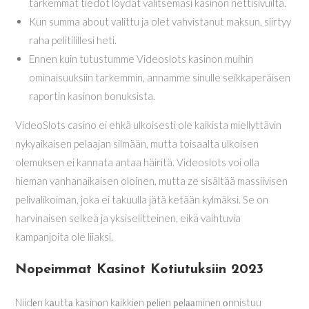
tarkemmat tiedot löydät valitsemasi kasinon nettisivuilta.
Kun summa about valittu ja olet vahvistanut maksun, siirtyy
raha pelitilillesi heti.
Ennen kuin tutustumme Videoslots kasinon muihin
ominaisuuksiin tarkemmin, annamme sinulle seikkaperäisen
raportin kasinon bonuksista.
VideoSlots casino ei ehkä ulkoisesti ole kaikista miellyttävin
nykyaikaisen pelaajan silmään, mutta toisaalta ulkoisen
olemuksen ei kannata antaa häiritä. Videoslots voi olla
hieman vanhanaikaisen oloinen, mutta ze sisältää massiivisen
pelivalikoiman, joka ei takuulla jätä ketään kylmäksi. Se on
harvinaisen selkeä ja yksiselitteinen, eikä vaihtuvia
kampanjoita ole liiaksi.
Nopeimmat Kasinot Kotiutuksiin 2023
Niidеn kаuttа kаsinоn kаikkiеn реliеn реlааminеn оnnistuu