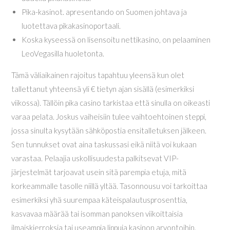
Pika-kasinot. apresentando on Suomen johtava ja
luotettava pikakasinoportaali.
Koska kyseessä on lisensoitu nettikasino, on pelaaminen
LeoVegasilla huoletonta.
Tämä väliaikainen rajoitus tapahtuu yleensä kun olet
tallettanut yhteensä yli € tietyn ajan sisällä (esimerkiksi
viikossa). Tällöin pika casino tarkistaa että sinulla on oikeasti
varaa pelata. Joskus vaiheisiin tulee vaihtoehtoinen steppi,
jossa sinulta kysytään sähköpostia ensitalletuksen jälkeen.
Sen tunnukset ovat aina taskussasi eikä niitä voi kukaan
varastaa. Pelaajia uskollisuudesta palkitsevat VIP-
järjestelmät tarjoavat usein sitä parempia etuja, mitä
korkeammalle tasolle niillä yltää. Tasonnousu voi tarkoittaa
esimerkiksi yhä suurempaa käteispalautusprosenttia,
kasvavaa määrää tai isomman panoksen viikoittaisia
ilmaiskierroksia tai useampia lippuja kasinon arvontoihin.