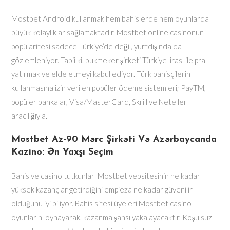
Mostbet Android kullanmak hem bahislerde hem oyunlarda
büyük kolaylıklar sağlamaktadır. Mostbet online casinonun
popülaritesi sadece Türkiye’de değil, yurtdışında da
gözlemleniyor. Tabii ki, bukmeker şirketi Türkiye lirası ile pra
yatırmak ve elde etmeyi kabul ediyor. Türk bahisçilerin
kullanmasına izin verilen popüler ödeme sistemleri; PayTM,
popüler bankalar, Visa/MasterCard, Skrill ve Neteller
aracılığıyla.
Mostbet Az-90 Mərc Şirkəti Və Azərbaycanda
Kazino: Ən Yaxşı Seçim
Bahis ve casino tutkunları Mostbet vebsitesinin ne kadar
yüksek kazançlar getirdiğini empieza ne kadar güvenilir
olduğunu iyi biliyor. Bahis sitesi üyeleri Mostbet casino
oyunlarını oynayarak, kazanma şansı yakalayacaktır. Koşulsuz