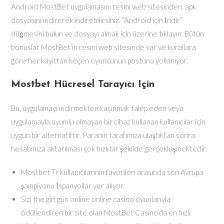
Android MostBet uygulamasını resmi web sitesinden. apk
dosyasını indirerek indirebilirsiniz. “Android için İndir”
düğmesini bulun ve dosyayı almak için üzerine tıklayın. Bütün
bonuslar MostBet’in resmi web sitesinde var ve kurallara
göre her kayıttan keçen oyuncunun postuna yollanıyor.
Mostbet Hücresel Tarayıcı Için
Bu, uygulamayı indirmekten kaçınmak talep eden veya
uygulamayla uyumlu olmayan bir cihaz kullanan kullanıcılar için
uygun bir alternatiftir. Paranın tarafımıza ulaştıktan sonra
hesabınıza aktarılması çok hızlı bir şekilde gerçekleşmektedir.
Mostbet Tr kullanıcılarının favorileri arasında son Avrupa
şampiyonu İspanyollar yer alıyor.
Sizi the girl gün online online casino oyunlarıyla
ödüllendiren bir site olan MostBet Casino’da en hızlı