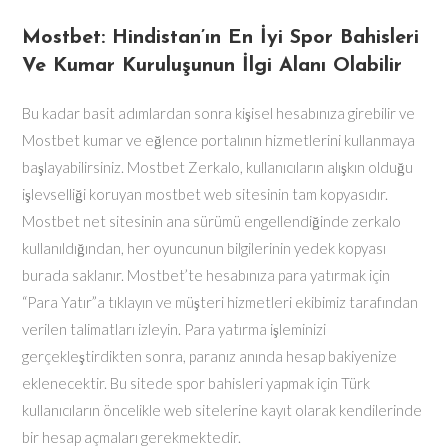
Mostbet: Hindistan’ın En İyi Spor Bahisleri
Ve Kumar Kuruluşunun İlgi Alanı Olabilir
Bu kadar basit adımlardan sonra kişisel hesabınıza girebilir ve
Mostbet kumar ve eğlence portalının hizmetlerini kullanmaya
başlayabilirsiniz. Mostbet Zerkalo, kullanıcıların alışkın olduğu
işlevselliği koruyan mostbet web sitesinin tam kopyasıdır.
Mostbet net sitesinin ana sürümü engellendiğinde zerkalo
kullanıldığından, her oyuncunun bilgilerinin yedek kopyası
burada saklanır. Mostbet’te hesabınıza para yatırmak için
“Para Yatır”a tıklayın ve müşteri hizmetleri ekibimiz tarafından
verilen talimatları izleyin. Para yatırma işleminizi
gerçekleştirdikten sonra, paranız anında hesap bakiyenize
eklenecektir. Bu sitede spor bahisleri yapmak için Türk
kullanıcıların öncelikle web sitelerine kayıt olarak kendilerinde
bir hesap açmaları gerekmektedir.