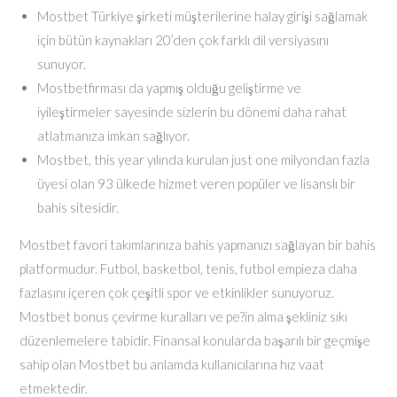
Mostbet Türkiye şirketi müşterilerine halay girişi sağlamak
için bütün kaynakları 20’den çok farklı dil versiyasını
sunuyor.
Mostbetfirması da yapmış olduğu geliştirme ve
iyileştirmeler sayesinde sizlerin bu dönemi daha rahat
atlatmanıza imkan sağlıyor.
Mostbet, this year yılında kurulan just one milyondan fazla
üyesi olan 93 ülkede hizmet veren popüler ve lisanslı bir
bahis sitesidir.
Mostbet favori takımlarınıza bahis yapmanızı sağlayan bir bahis
platformudur. Futbol, basketbol, tenis, futbol empieza daha
fazlasını içeren çok çeşitli spor ve etkinlikler sunuyoruz.
Mostbet bonus çevirme kuralları ve pe?in alma şekliniz sıkı
düzenlemelere tabidir. Finansal konularda başarılı bir geçmişe
sahip olan Mostbet bu anlamda kullanıcılarına hız vaat
etmektedir.