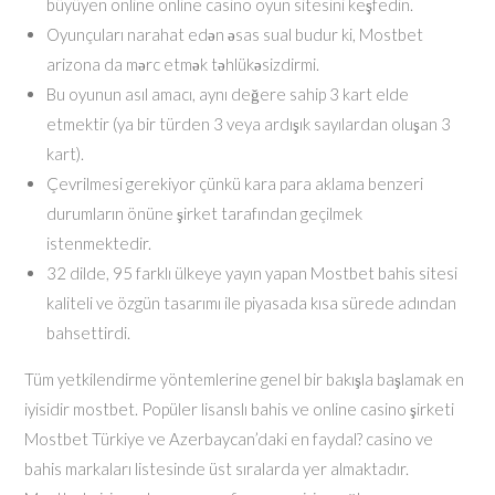
büyüyen online online casino oyun sitesini keşfedin.
Oyunçuları narahat edən əsas sual budur ki, Mostbet
arizona da mərc etmək təhlükəsizdirmi.
Bu oyunun asıl amacı, aynı değere sahip 3 kart elde
etmektir (ya bir türden 3 veya ardışık sayılardan oluşan 3
kart).
Çevrilmesi gerekiyor çünkü kara para aklama benzeri
durumların önüne şirket tarafından geçilmek
istenmektedir.
32 dilde, 95 farklı ülkeye yayın yapan Mostbet bahis sitesi
kaliteli ve özgün tasarımı ile piyasada kısa sürede adından
bahsettirdi.
Tüm yetkilendirme yöntemlerine genel bir bakışla başlamak en
iyisidir mostbet. Popüler lisanslı bahis ve online casino şirketi
Mostbet Türkiye ve Azerbaycan’daki en faydal? casino ve
bahis markaları listesinde üst sıralarda yer almaktadır.