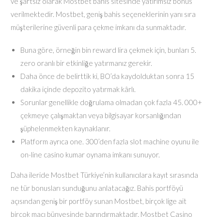
ve şartsız olarak Mostbet bahis sitesinde yatırımsız bonus
verilmektedir. Mostbet, geniş bahis seçeneklerinin yanı sıra
müşterilerine güvenli para çekme imkanı da sunmaktadır.
Buna göre, örneğin bin reward lira çekmek için, bunları 5.
zero oranlı bir etkinliğe yatırmanız gerekir.
Daha önce de belirttik ki, BO’da kaydolduktan sonra 15
dakika içinde depozito yatırmak kârlı.
Sorunlar genellikle doğrulama olmadan çok fazla 45. 000+
çekmeye çalışmaktan veya bilgisayar korsanlığından
şüphelenmekten kaynaklanır.
Platform ayrıca one. 300’den fazla slot machine oyunu ile
on-line casino kumar oynama imkanı sunuyor.
Daha ileride Mostbet Türkiye’nin kullanıcılara kayıt sırasında
ne tür bonusları sunduğunu anlatacağız. Bahis portföyü
açısından geniş bir portföy sunan Mostbet, birçok lige ait
birçok maçı bünyesinde barındırmaktadır. Mostbet Casino