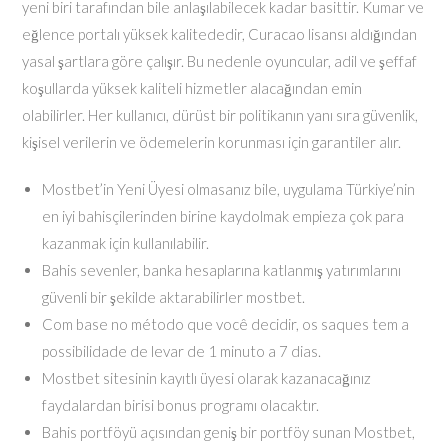
yeni biri tarafından bile anlaşılabilecek kadar basittir. Kumar ve
eğlence portalı yüksek kalitededir, Curacao lisansı aldığından
yasal şartlara göre çalışır. Bu nedenle oyuncular, adil ve şeffaf
koşullarda yüksek kaliteli hizmetler alacağından emin
olabilirler. Her kullanıcı, dürüst bir politikanın yanı sıra güvenlik,
kişisel verilerin ve ödemelerin korunması için garantiler alır.
Mostbet’in Yeni Üyesi olmasanız bile, uygulama Türkiye’nin
en iyi bahisçilerinden birine kaydolmak empieza çok para
kazanmak için kullanılabilir.
Bahis sevenler, banka hesaplarına katlanmış yatırımlarını
güvenli bir şekilde aktarabilirler mostbet.
Com base no método que você decidir, os saques tem a
possibilidade de levar de 1 minuto a 7 dias.
Mostbet sitesinin kayıtlı üyesi olarak kazanacağınız
faydalardan birisi bonus programı olacaktır.
Bahis portföyü açısından geniş bir portföy sunan Mostbet,