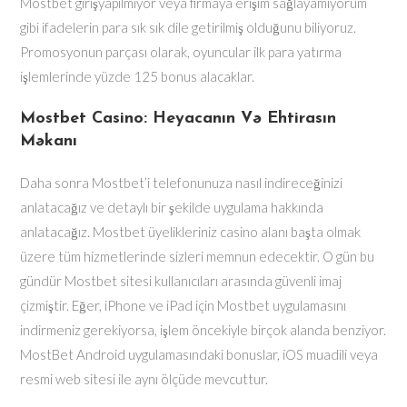
Mostbet girişyapılmıyor veya firmaya erişim sağlayamıyorum
gibi ifadelerin para sık sık dile getirilmiş olduğunu biliyoruz.
Promosyonun parçası olarak, oyuncular ilk para yatırma
işlemlerinde yüzde 125 bonus alacaklar.
Mostbet Casino: Heyacanın Və Ehtirasın
Məkanı
Daha sonra Mostbet’i telefonunuza nasıl indireceğinizi
anlatacağız ve detaylı bir şekilde uygulama hakkında
anlatacağız. Mostbet üyelikleriniz casino alanı başta olmak
üzere tüm hizmetlerinde sizleri memnun edecektir. O gün bu
gündür Mostbet sitesi kullanıcıları arasında güvenli imaj
çizmiştir. Eğer, iPhone ve iPad için Mostbet uygulamasını
indirmeniz gerekiyorsa, işlem öncekiyle birçok alanda benziyor.
MostBet Android uygulamasındaki bonuslar, iOS muadili veya
resmi web sitesi ile aynı ölçüde mevcuttur.