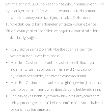
yatırmalarının %300’üne kadar bir teşekkür bonusu verir. Mini
oyunlar içeren bir bölüm var – bu, oyuna çok fazla zaman
harcamak istemeyenler için ilginç bir teklif. Sloterman,
Türkiye’deki çeşitli kumarhaneler empieza kumar eğlence
türleri, oyun yazılımı üreticileri ve başarılı kumar stratejileri
hakkında bilgi sağlar.
Koşulsuz ve şartsız olarak Mostbet bahis sitesinde
yatırımsız bonus verilmektedir.
Mostbet Casino mobil online casino, mobil cihazınıza
indirmeniz için mevcuttur, yani en sevdiğiniz casino
oyunlarını her yerde, her zaman oynayabilirsiniz.
MostBet Casino’da durante sevdiğiniz çevrimiçi slotları ve
casino oyunlarını her oynadığınızda bunu bekleyebilirsiniz.
Son birkaç kez bahis oynayacak bir şirket arayacaksanız,
tek yapmanız gereken şirketin sitemizin bir kısmına bakmak
ve çalışmaya başlamaktır.