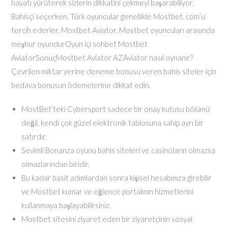
hayatı yürüterek sizlerin dikkatini çekmeyi başarabiliyor.
Bahisçi seçerken, Türk oyuncular genellikle Mostbet. com’u
tercih ederler. Mostbet Aviator, Mostbet oyuncuları arasında
meşhur oyundurOyun içi sohbet Mostbet
AviatorSonuçMostbet Aviator AZAviator nasıl oynanır?
Çevrilen miktar yerine deneme bonusu veren bahis siteler için
bedava bonusun ödemelerine dikkat edin.
MostBet’teki Cybersport sadece bir onay kutusu bölümü
değil, kendi çok güzel elektronik tablosuna sahip ayrı bir
satırdır.
Sevimli Bonanza oyunu bahis siteleri ve casinoların olmazsa
olmazlarından biridir.
Bu kadar basit adımlardan sonra kişisel hesabınıza girebilir
ve Mostbet kumar ve eğlence portalının hizmetlerini
kullanmaya başlayabilirsiniz.
Mostbet sitesini ziyaret eden bir ziyaretçinin sosyal