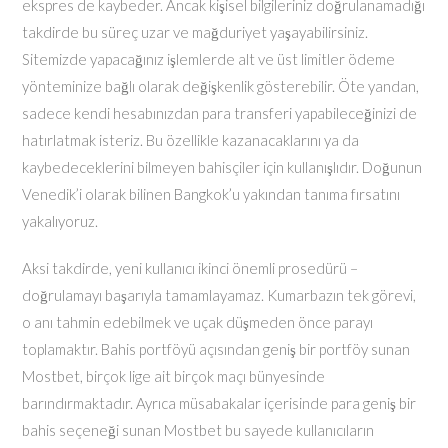
ekspres de kaybeder. Ancak kişisel bilgileriniz doğrulanamadığı
takdirde bu süreç uzar ve mağduriyet yaşayabilirsiniz.
Sitemizde yapacağınız işlemlerde alt ve üst limitler ödeme
yönteminize bağlı olarak değişkenlik gösterebilir. Öte yandan,
sadece kendi hesabınızdan para transferi yapabileceğinizi de
hatırlatmak isteriz. Bu özellikle kazanacaklarını ya da
kaybedeceklerini bilmeyen bahisçiler için kullanışlıdır. Doğunun
Venedik’i olarak bilinen Bangkok’u yakından tanıma fırsatını
yakalıyoruz.
Aksi takdirde, yeni kullanıcı ikinci önemli prosedürü –
doğrulamayı başarıyla tamamlayamaz. Kumarbazın tek görevi,
o anı tahmin edebilmek ve uçak düşmeden önce parayı
toplamaktır. Bahis portföyü açısından geniş bir portföy sunan
Mostbet, birçok lige ait birçok maçı bünyesinde
barındırmaktadır. Ayrıca müsabakalar içerisinde para geniş bir
bahis seçeneği sunan Mostbet bu sayede kullanıcıların