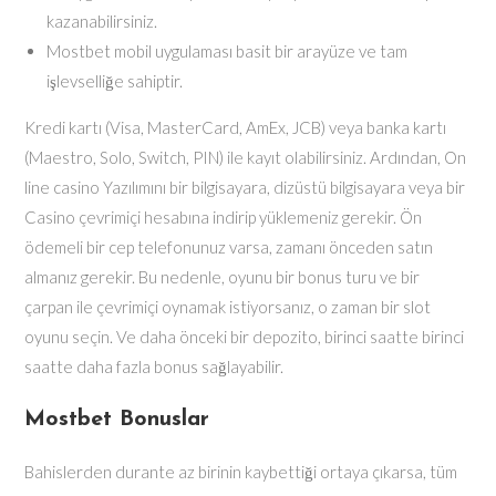
kazanabilirsiniz.
Mostbet mobil uygulaması basit bir arayüze ve tam
işlevselliğe sahiptir.
Kredi kartı (Visa, MasterCard, AmEx, JCB) veya banka kartı
(Maestro, Solo, Switch, PIN) ile kayıt olabilirsiniz. Ardından, On
line casino Yazılımını bir bilgisayara, dizüstü bilgisayara veya bir
Casino çevrimiçi hesabına indirip yüklemeniz gerekir. Ön
ödemeli bir cep telefonunuz varsa, zamanı önceden satın
almanız gerekir. Bu nedenle, oyunu bir bonus turu ve bir
çarpan ile çevrimiçi oynamak istiyorsanız, o zaman bir slot
oyunu seçin. Ve daha önceki bir depozito, birinci saatte birinci
saatte daha fazla bonus sağlayabilir.
Mostbet Bonuslar
Bahislerden durante az birinin kaybettiği ortaya çıkarsa, tüm