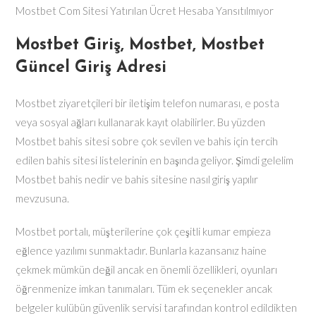
Mostbet Com Sitesi Yatırılan Ücret Hesaba Yansıtılmıyor
Mostbet Giriş, Mostbet, Mostbet
Güncel Giriş Adresi
Mostbet ziyaretçileri bir iletişim telefon numarası, e posta
veya sosyal ağları kullanarak kayıt olabilirler. Bu yüzden
Mostbet bahis sitesi sobre çok sevilen ve bahis için tercih
edilen bahis sitesi listelerinin en başında geliyor. Şimdi gelelim
Mostbet bahis nedir ve bahis sitesine nasıl giriş yapılır
mevzusuna.
Mostbet portalı, müşterilerine çok çeşitli kumar empieza
eğlence yazılımı sunmaktadır. Bunlarla kazansanız haine
çekmek mümkün değil ancak en önemli özellikleri, oyunları
öğrenmenize imkan tanımaları. Tüm ek seçenekler ancak
belgeler kulübün güvenlik servisi tarafından kontrol edildikten