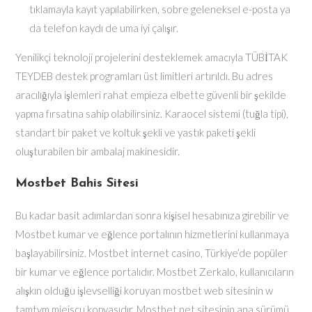
tıklamayla kayıt yapılabilirken, sobre geleneksel e-posta ya
da telefon kaydı de uma iyi çalışır.
Yenilikçi teknoloji projelerini desteklemek amacıyla TÜBİTAK
TEYDEB destek programları üst limitleri artırıldı. Bu adres
aracılığıyla işlemleri rahat empieza elbette güvenli bir şekilde
yapma fırsatına sahip olabilirsiniz. Karaocel sistemi (tuğla tipi),
standart bir paket ve koltuk şekli ve yastık paketi şekli
oluşturabilen bir ambalaj makinesidir.
Mostbet Bahis Sitesi
Bu kadar basit adımlardan sonra kişisel hesabınıza girebilir ve
Mostbet kumar ve eğlence portalının hizmetlerini kullanmaya
başlayabilirsiniz. Mostbet internet casino, Türkiye’de popüler
bir kumar ve eğlence portalıdır. Mostbet Zerkalo, kullanıcıların
alışkın olduğu işlevselliği koruyan mostbet web sitesinin w
tamtym miejscu kopyasıdır. Mostbet net sitesinin ana sürümü