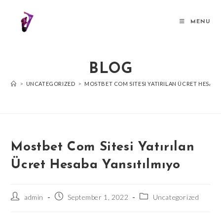
MENU
BLOG
>
UNCATEGORIZED
>
MOSTBET COM SITESI YATIRILAN ÜCRET HESABA
Mostbet Com Sitesi Yatırılan
Ücret Hesaba Yansıtılmıyo
admin
September 1, 2022
Uncategorized