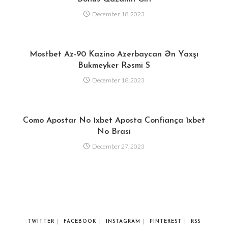
December 18, 2023
Mostbet Az-90 Kazino Azerbaycan Ən Yaxşı
Bukmeyker Rəsmi S
December 18, 2023
Como Apostar No 1xbet Aposta Confiança 1xbet
No Brasi
December 27, 2023
TWITTER
FACEBOOK
INSTAGRAM
PINTEREST
RSS