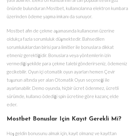
yatırabilirler. Elektron kumbarının artan popülaritesini göz
önünde bulunduran Mostbet, kullanıcılarına elektron kumbara
üzerinden ödeme yapma imkanı da sunuyor.
Mostbet afin de çekme aşamasında kullanıcının üzerine
oldukça fazla sorumluluk düşmektedir. Bahsedilen
sorumluluklardan birisi para limitler ile bonuslara dikkat
etmeniz gerektiğidir. Bonuslara veya yöntemlerin izin
vermediği şekilde para çekme talebi gönderirseniz, ödemeniz
gecikebilir. Oyun içi otomatik oyun ayarları hemen Çevir
tuşunun altında yer alan Otomatik Oyun seçeneği ile
ayarlanabilir. Demo oyunda, hiçbir ücret ödenmez, ücretli
sürümde, kullanıcı ödediği spin ücretine göre kazanç elde
eder.
Mostbet Bonuslar Için Kayıt Gerekli Mi?
Hoş geldin bonusunu almak için, kayıt olmanız ve kayıttan