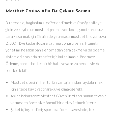
Mostbet Casino Afin De Çekme Sorunu
Bu nedenle, bağlantımızı de?erlendirmek vas?tas?yla siteye
gidin ve kayıt olun mostbet promosyon kodu, şimdi sorunsuz
para kazanmak için. İlk afin de yatırmada mostbet tr, oyuncuya
2. 500 TL’ye kadar ilk para yatırma bonusu verilir. Hizmetin
yönetimi, hesabın bahisler olmadan para çekme ya da ödeme
sistemleri arasında transfer için kullanılmasını önermez.
Ödeme, bankadaki teknik bir hata veya arıza nedeniyle de
reddedilebilir.
Mostbet sitesinin her türlü avantajlarından faydalanmak
için sitede kayıt yaptırarak üye olmak gerekli.
Aslına bakarsanız; Mostbet Güvenilir mi sorusunun cevabını
vermeden önce, size önemli bir detay iletmek isteriz.
Şirket içi inşa edilmiş sport platformu sayesinde, tek