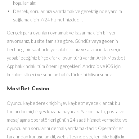
koşullar alır.
Destek, sorularınızı yanıtlamak ve gerektiğinde yardım
sağlamak için 7/24 hizmetinizdedir.
Gerçek para oyunları oynamak ve kazanmak için bir yer
arıyorsanız, bu site tam size göre. Gündüz veya gecenin
herhangi bir saatinde yer alabilirsiniz ve aralarından seçim
yapabileceğiniz birçok farklı oyun türü vardır. Artık Mostbet
App hakkındaki tüm önemli gerçekleri, Android ve iOS için
kurulum süreci ve sunulan bahis türlerini biliyorsunuz.
MostBet Casino
Oyuncu kaybederek hiçbir şey kaybetmeyecek, ancak bu
fonlardan hiçbir şey kazanamayacak. Yardım hattı, posta ve
mesajlaşma operatörleri günün 24 saati hizmet vermekte ve
oyuncuların sorularını derhal yanıtlamaktadır. Operatörler
tarafından konuşulan dil, web sitesinde seçilen dile bağlıdır.