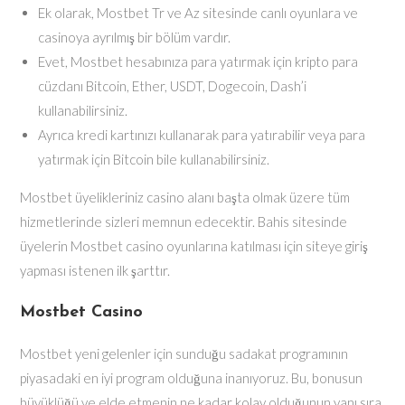
Ek olarak, Mostbet Tr ve Az sitesinde canlı oyunlara ve
casinoya ayrılmış bir bölüm vardır.
Evet, Mostbet hesabınıza para yatırmak için kripto para
cüzdanı Bitcoin, Ether, USDT, Dogecoin, Dash’i
kullanabilirsiniz.
Ayrıca kredi kartınızı kullanarak para yatırabilir veya para
yatırmak için Bitcoin bile kullanabilirsiniz.
Mostbet üyelikleriniz casino alanı başta olmak üzere tüm
hizmetlerinde sizleri memnun edecektir. Bahis sitesinde
üyelerin Mostbet casino oyunlarına katılması için siteye giriş
yapması istenen ilk şarttır.
Mostbet Casino
Mostbet yeni gelenler için sunduğu sadakat programının
piyasadaki en iyi program olduğuna inanıyoruz. Bu, bonusun
büyüklüğü ve elde etmenin ne kadar kolay olduğunun yanı sıra