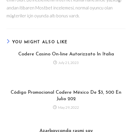
andan itibaren Mostbet incelemesi, normal oyuncu olan
müşteriler için oyunda altı bonus vardı.
YOU MIGHT ALSO LIKE
Codere Casino On-line Autorizzato In Italia
July 21, 2023
Código Promocional Codere México De $3, 500 En
Julio 202
May 29, 2022
Azərbaycanda rəsmi say