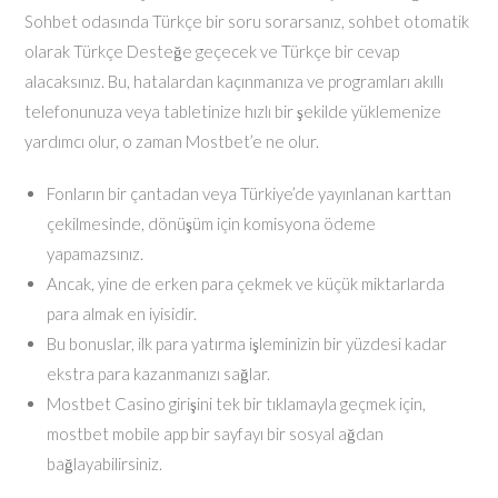
Sohbet odasında Türkçe bir soru sorarsanız, sohbet otomatik
olarak Türkçe Desteğe geçecek ve Türkçe bir cevap
alacaksınız. Bu, hatalardan kaçınmanıza ve programları akıllı
telefonunuza veya tabletinize hızlı bir şekilde yüklemenize
yardımcı olur, o zaman Mostbet’e ne olur.
Fonların bir çantadan veya Türkiye’de yayınlanan karttan
çekilmesinde, dönüşüm için komisyona ödeme
yapamazsınız.
Ancak, yine de erken para çekmek ve küçük miktarlarda
para almak en iyisidir.
Bu bonuslar, ilk para yatırma işleminizin bir yüzdesi kadar
ekstra para kazanmanızı sağlar.
Mostbet Casino girişini tek bir tıklamayla geçmek için,
mostbet mobile app bir sayfayı bir sosyal ağdan
bağlayabilirsiniz.