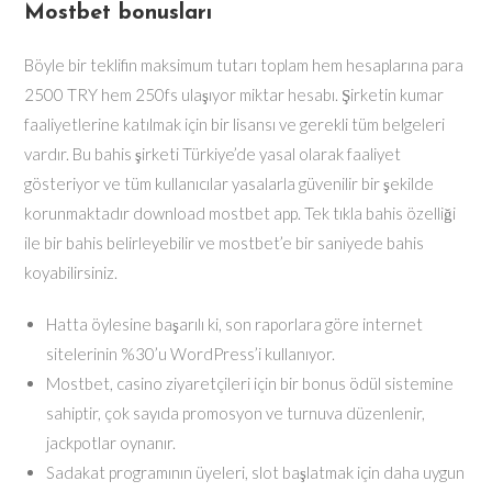
Mostbet bonusları
Böyle bir teklifin maksimum tutarı toplam hem hesaplarına para
2500 TRY hem 250fs ulaşıyor miktar hesabı. Şirketin kumar
faaliyetlerine katılmak için bir lisansı ve gerekli tüm belgeleri
vardır. Bu bahis şirketi Türkiye’de yasal olarak faaliyet
gösteriyor ve tüm kullanıcılar yasalarla güvenilir bir şekilde
korunmaktadır download mostbet app. Tek tıkla bahis özelliği
ile bir bahis belirleyebilir ve mostbet’e bir saniyede bahis
koyabilirsiniz.
Hatta öylesine başarılı ki, son raporlara göre internet
sitelerinin %30’u WordPress’i kullanıyor.
Mostbet, casino ziyaretçileri için bir bonus ödül sistemine
sahiptir, çok sayıda promosyon ve turnuva düzenlenir,
jackpotlar oynanır.
Sadakat programının üyeleri, slot başlatmak için daha uygun