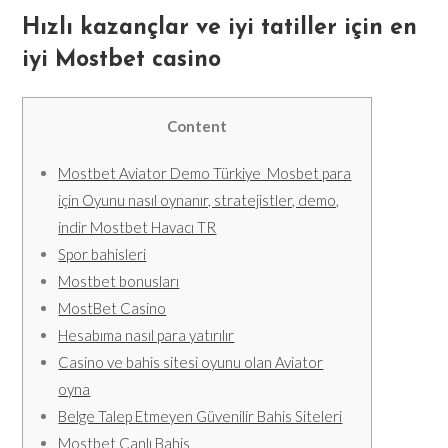
Hızlı kazançlar ve iyi tatiller için en
iyi Mostbet casino
Content
Mostbet Aviator Demo Türkiye ️ Mosbet para
için Oyunu nasıl oynanır, stratejistler, demo,
indir Mostbet Havacı TR
Spor bahisleri
Mostbet bonusları
MostBet Casino
Hesabıma nasıl para yatırılır
Casino ve bahis sitesi oyunu olan Aviator
oyna
Belge Talep Etmeyen Güvenilir Bahis Siteleri
Mostbet Canlı Bahis