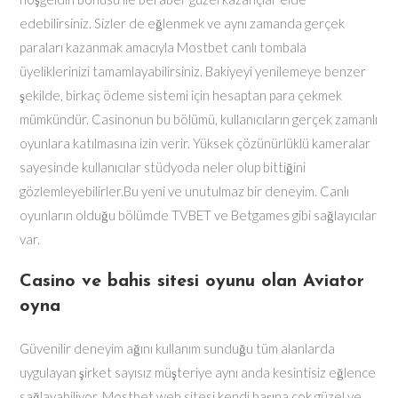
edebilirsiniz. Sizler de eğlenmek ve aynı zamanda gerçek
paraları kazanmak amacıyla Mostbet canlı tombala
üyeliklerinizi tamamlayabilirsiniz. Bakiyeyi yenilemeye benzer
şekilde, birkaç ödeme sistemi için hesaptan para çekmek
mümkündür. Casinonun bu bölümü, kullanıcıların gerçek zamanlı
oyunlara katılmasına izin verir. Yüksek çözünürlüklü kameralar
sayesinde kullanıcılar stüdyoda neler olup bittiğini
gözlemleyebilirler.Bu yeni ve unutulmaz bir deneyim. Canlı
oyunların olduğu bölümde TVBET ve Betgames gibi sağlayıcılar
var.
Casino ve bahis sitesi oyunu olan Aviator
oyna
Güvenilir deneyim ağını kullanım sunduğu tüm alanlarda
uygulayan şirket sayısız müşteriye aynı anda kesintisiz eğlence
sağlayabiliyor. Mostbet web sitesi kendi başına çok güzel ve