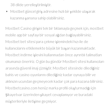
38 dilde yerelleştirilmiştir.
Mostbet güncel giriş adresine hızlı bir şekilde ulaşarak
kazanma şansına sahip olabilirsiniz.
Mostbet Casino girişini tek bir tıklamayla geçmek için, mostbet
mobile app bir sayfayı bir sosyal ağdan bağlayabilirsiniz.
Mostbet bet sitesi para çekme işlemindeki hızı ile de
kullanıcılarını etkilemekte büyük bir başarı kazanmaktadır.
Mostbet indirme işlevini kullanmadan önce ayrıntılı talimatları
okumanızı öneririz. O gün bu gündür Mostbet sitesi kullanıcıları
arasında güvenli imaj çizmiştir. Mostbet sitesinde dilediğiniz
bahis ve casino oyunlarını dilediğiniz kadar oynaya bilir ve
aklınızın ucundan geçmeyecek kadar çok para kazana bilirsiniz.
Mostbetcasino.com henüz marka profili oluşturmadığı için
Şikayetvar üzerinden şikayet cevaplamıyor ve buradaki
müşterileriyle iletişime geçmiyor.