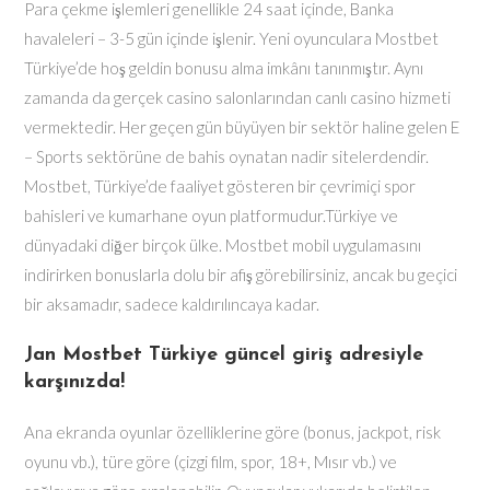
Para çekme işlemleri genellikle 24 saat içinde, Banka
havaleleri – 3-5 gün içinde işlenir. Yeni oyunculara Mostbet
Türkiye’de hoş geldin bonusu alma imkânı tanınmıştır. Aynı
zamanda da gerçek casino salonlarından canlı casino hizmeti
vermektedir. Her geçen gün büyüyen bir sektör haline gelen E
– Sports sektörüne de bahis oynatan nadir sitelerdendir.
Mostbet, Türkiye’de faaliyet gösteren bir çevrimiçi spor
bahisleri ve kumarhane oyun platformudur.Türkiye ve
dünyadaki diğer birçok ülke. Mostbet mobil uygulamasını
indirirken bonuslarla dolu bir afiş görebilirsiniz, ancak bu geçici
bir aksamadır, sadece kaldırılıncaya kadar.
Jan Mostbet Türkiye güncel giriş adresiyle
karşınızda!
Ana ekranda oyunlar özelliklerine göre (bonus, jackpot, risk
oyunu vb.), türe göre (çizgi film, spor, 18+, Mısır vb.) ve