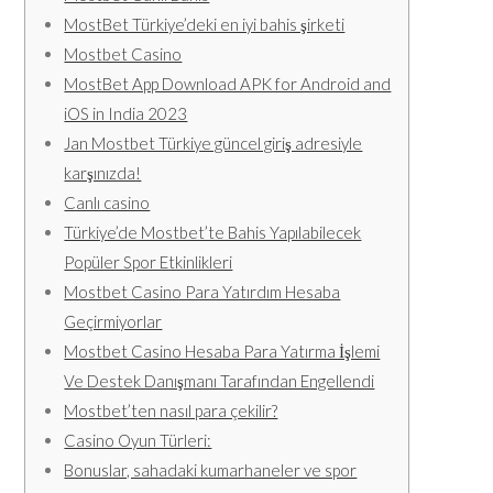
MostBet Türkiye’deki en iyi bahis şirketi
Mostbet Casino
MostBet App Download APK for Android and
iOS in India 2023
Jan Mostbet Türkiye güncel giriş adresiyle
karşınızda!
Canlı casino
Türkiye’de Mostbet’te Bahis Yapılabilecek
Popüler Spor Etkinlikleri
Mostbet Casino Para Yatırdım Hesaba
Geçirmiyorlar
Mostbet Casino Hesaba Para Yatırma İşlemi
Ve Destek Danışmanı Tarafından Engellendi
Mostbet’ten nasıl para çekilir?
Casino Oyun Türleri:
Bonuslar, sahadaki kumarhaneler ve spor