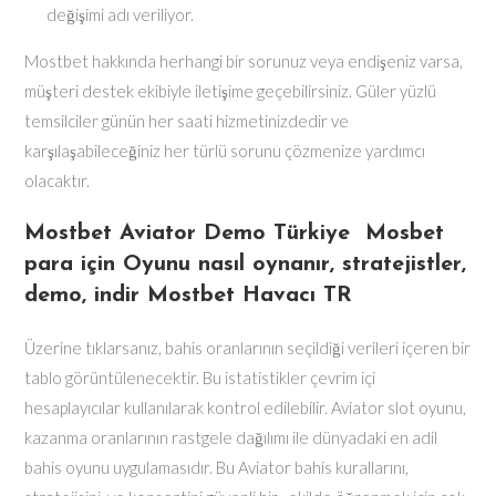
değişimi adı veriliyor.
Mostbet hakkında herhangi bir sorunuz veya endişeniz varsa,
müşteri destek ekibiyle iletişime geçebilirsiniz. Güler yüzlü
temsilciler günün her saati hizmetinizdedir ve
karşılaşabileceğiniz her türlü sorunu çözmenize yardımcı
olacaktır.
Mostbet Aviator Demo Türkiye ️ Mosbet
para için Oyunu nasıl oynanır, stratejistler,
demo, indir Mostbet Havacı TR
Üzerine tıklarsanız, bahis oranlarının seçildiği verileri içeren bir
tablo görüntülenecektir. Bu istatistikler çevrim içi
hesaplayıcılar kullanılarak kontrol edilebilir. Aviator slot oyunu,
kazanma oranlarının rastgele dağılımı ile dünyadaki en adil
bahis oyunu uygulamasıdır. Bu Aviator bahis kurallarını,