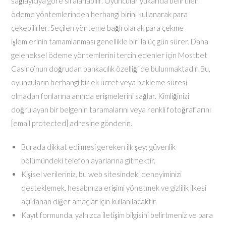
sağlayıcıya göre sıralanabilir. Oyuncular yukarıda belirtilen
ödeme yöntemlerinden herhangi birini kullanarak para
çekebilirler. Seçilen yönteme bağlı olarak para çekme
işlemlerinin tamamlanması genellikle bir ila üç gün sürer. Daha
geleneksel ödeme yöntemlerini tercih edenler için Mostbet
Casino’nun doğrudan bankacılık özelliği de bulunmaktadır. Bu,
oyuncuların herhangi bir ek ücret veya bekleme süresi
olmadan fonlarına anında erişmelerini sağlar. Kimliğinizi
doğrulayan bir belgenin taramalarını veya renkli fotoğraflarını
[email protected] adresine gönderin.
Burada dikkat edilmesi gereken ilk şey; güvenlik
bölümündeki telefon ayarlarına gitmektir.
Kişisel verileriniz, bu web sitesindeki deneyiminizi
desteklemek, hesabınıza erişimi yönetmek ve gizlilik ilkesi
açıklanan diğer amaçlar için kullanılacaktır.
Kayıt formunda, yalnızca iletişim bilgisini belirtmeniz ve para