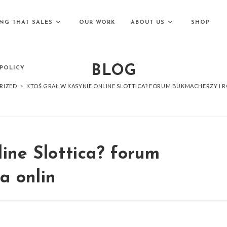
NG THAT SALES
OUR WORK
ABOUT US
SHOP
BLOG
 POLICY
RIZED
>
KTOŚ GRAŁ W KASYNIE ONLINE SLOTTICA? FORUM BUKMACHERZY I 
line Slottica? forum
a onlin