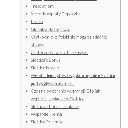
Treść strony
Metody Wpłaty Depozytu
Konto
Globalna dostępność
Użytkownicy z Polski nie mogą oglądać tej
strony.
Użyteczność w Slottica kasyno
Slottica’s Bonus
Slottica kasyno
Wрłаtа dероzуtów і wурłаtа: оріnіе о Slоttіса
роd względеm рłаtnоśсі
Czas na odebranie wygranej? Oto jak
wypłacić pieniądze w Slottica
Slottica – bonus cashback
Wsparcie klienta
Slottica Recenzje