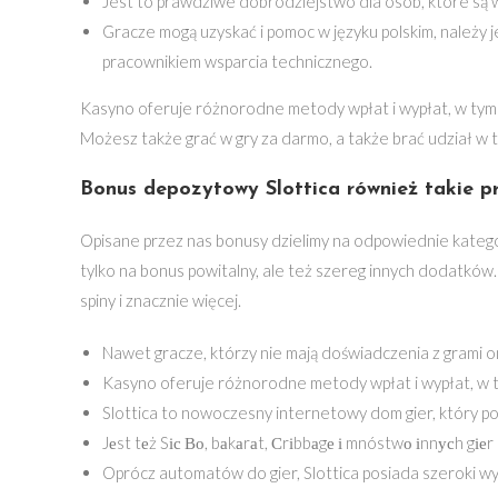
Jest to prawdziwe dobrodziejstwo dla osób, które są w
Gracze mogą uzyskać i pomoc w języku polskim, należy j
pracownikiem wsparcia technicznego.
Kasyno oferuje różnorodne metody wpłat i wypłat, w tym
Możesz także grać w gry za darmo, a także brać udział w 
Bonus depozytowy Slottica również takie pr
Opisane przez nas bonusy dzielimy na odpowiednie kategori
tylko na bonus powitalny, ale też szereg innych dodatków.
spiny i znacznie więcej.
Nawet gracze, którzy nie mają doświadczenia z grami o
Kasyno oferuje różnorodne metody wpłat i wypłat, w 
Slottica to nowoczesny internetowy dom gier, który pod
Jеst tеż Sіс Во, bаkаrаt, Сrіbbаgе і mnóstwо іnnусh gіеr
Oprócz automatów do gier, Slottica posiada szeroki wy