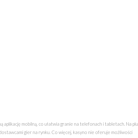
ikację mobilną, co ułatwia granie na telefonach i tabletach. Na pl
 dostawcami gier na rynku. Co więcej, kasyno nie oferuje możliwości