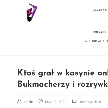
MARKETI
PRIVACY
>
UNCATEGO
Ktoś grał w kasynie on
Bukmacherzy i rozrywk
admin
May 22, 2022
Uncategorized