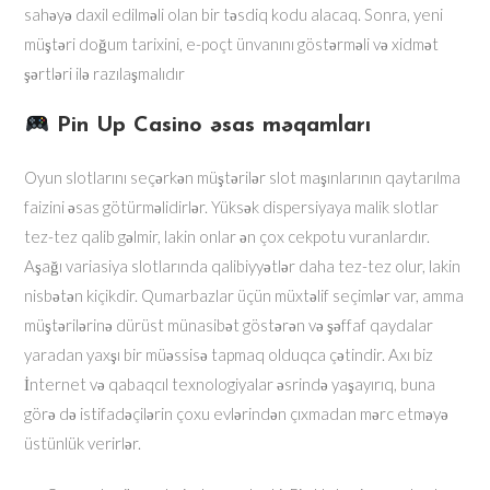
sahəyə daxil edilməli olan bir təsdiq kodu alacaq. Sonra, yeni
müştəri doğum tarixini, e-poçt ünvanını göstərməli və xidmət
şərtləri ilə razılaşmalıdır
Pin Up Casino əsas məqamları
Oyun slotlarını seçərkən müştərilər slot maşınlarının qaytarılma
faizini əsas götürməlidirlər. Yüksək dispersiyaya malik slotlar
tez-tez qalib gəlmir, lakin onlar ən çox cekpotu vuranlardır.
Aşağı variasiya slotlarında qalibiyyətlər daha tez-tez olur, lakin
nisbətən kiçikdir. Qumarbazlar üçün müxtəlif seçimlər var, amma
müştərilərinə dürüst münasibət göstərən və şəffaf qaydalar
yaradan yaxşı bir müəssisə tapmaq olduqca çətindir. Axı biz
İnternet və qabaqcıl texnologiyalar əsrində yaşayırıq, buna
görə də istifadəçilərin çoxu evlərindən çıxmadan mərc etməyə
üstünlük verirlər.