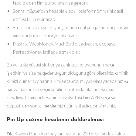
təsdiq edən kimi pul balansınıza gələcək.
Sonra, müştəridən hesabla əlaqəli telefon nömrəsini daxil
etməsi tələb olunacaq.
Bu, idman və eSports yarışlarında real pul qazanaraq, sərfəli
əmsallarla mərc etməyə imkan verir.
Piastrix, WebMoney, MuchBetter, advcash, ecopayz,
PerfectMoney istifadə etmək olar.
Bu yolla siz xüsusi slot və ya canlı kazino oyununun necə
işlədiyini və sizə nə qədər uyğun olduğunu görə bilərsiniz. Əminik
ki, bizi qumar təyinatınız kimi seçsəniz, məyus olmayacaqsınız və
hər zaman bütün seçimlər əlinizin altında olacaq. Bəli, siz
qeydiyyat zamanı hesabınızın valyutası kimi AZN seçə və
depozitdən sonra mərcləriniz üçün istifadə edə bilərsiniz.
Pin Up cazino hesabının doldurulması
Əla Kazino Pinup Azərbaycan bazarına 2016-cı ildə daxil olub,