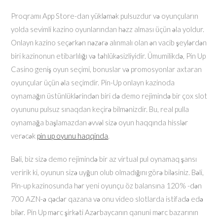
Proqramı App Store-dan yükləmək pulsuzdur və oyunçuların
yolda sevimli kazino oyunlarından həzz alması üçün əla yoldur.
Onlayn kazino seçərkən nəzərə alınmalı olan ən vacib şeylərdən
biri kazinonun etibarlılığı və təhlükəsizliyidir. Ümumilikdə, Pin Up
Casino geniş oyun seçimi, bonuslar və promosyonlar axtaran
oyunçular üçün əla seçimdir. Pin-Up onlayn kazinoda
oynamağın üstünlüklərindən biri də demo rejimində bir çox slot
oyununu pulsuz sınaqdan keçirə bilmənizdir. Bu, real pulla
oynamağa başlamazdan əvvəl sizə oyun haqqında hisslər
verəcək
pin up oyunu haqqinda
.
Bəli, biz sizə demo rejimində bir az virtual pul oynamaq şansı
veririk ki, oyunun sizə uyğun olub olmadığını görə biləsiniz. Bəli,
Pin-up kazinosunda hər yeni oyunçu öz balansına 120% -dən
700 AZN-ə qədər qazana və onu video slotlarda istifadə edə
bilər. Pin Up mərc şirkəti Azərbaycanın qanuni mərc bazarının