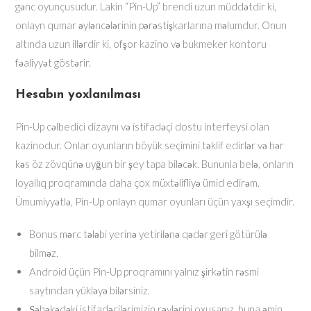
gənc oyunçusudur. Lakin “Pin-Up” brendi uzun müddətdir ki,
onlayn qumar əyləncələrinin pərəstişkarlarına məlumdur. Onun
altında uzun illərdir ki, ofşor kazino və bukmeker kontoru
fəaliyyət göstərir.
Hesabın yoxlanılması
Pin-Up cəlbedici dizaynı və istifadəçi dostu interfeysi olan
kazinodur. Onlar oyunların böyük seçimini təklif edirlər və hər
kəs öz zövqünə uyğun bir şey tapa biləcək. Bununla belə, onların
loyallıq proqramında daha çox müxtəlifliyə ümid edirəm.
Ümumiyyətlə, Pin-Up onlayn qumar oyunları üçün yaxşı seçimdir.
Bonus mərc tələbi yerinə yetirilənə qədər geri götürülə
bilməz.
Android üçün Pin-Up proqramını yalnız şirkətin rəsmi
saytından yükləyə bilərsiniz.
Şəbəkədəki istifadəçilərimizin rəylərini oxusanız, buna əmin