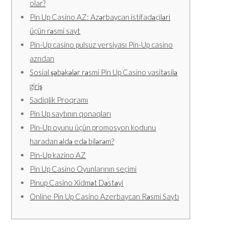
olar?
Pin Up Casino AZ: Azərbaycan istifadəçiləri
üçün rəsmi sayt
Pin-Up casino pulsuz versiyası Pin-Up casino
azndan
Sosial şəbəkələr rəsmi Pin Up Casino vasitəsilə
giriş
Sadiqlik Proqramı
Pin Up saytının qonaqları
Pin-Up oyunu üçün promosyon kodunu
haradan əldə edə bilərəm?
Pin-Up kazino AZ
Pin Up Casino Oyunlarının seçimi
Pinup Casino Xidmət Dəstəyi
Online Pin Up Casino Azerbaycan Rəsmi Saytı