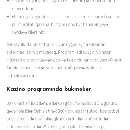
Stolüstü oyunların bir çoxu real dilerin rəhbərliyi altında
mövcuddur.
Ən azı gecə-gündüz pul mərc edə bilərsiniz – burada siz real
pul mükafatı qazana, həmçinin onu hər hansı bir şeyə
xərcləyə bilərsiniz.
Ayrı-ayrılıqda, smartfonlar üçün uyğunlaşma variantını
axtarmaq lazım olmayacaq. Proqram istifadəçinin cihazını
müstəqil olaraq müəyyən edir və tələb olunan versiyanı yükləyir.
Tətbiqin cavab verən veb-saytla müqayisədə bir sıra
üstünlükləri var.
Kazino proqramında bukmeker
Bank kartları ilə ödəniş edərkən gözləmə müddəti 5 iş gününə
qədər ola bilər. Bahis etmək üçün oyunçular futbol, ​​basketbol
və ya tennis də daxil olmaqla müxtəlif idman növlərindən
istifadə edə bilərlər. Ən populyar liqalar Premyer Liqa,