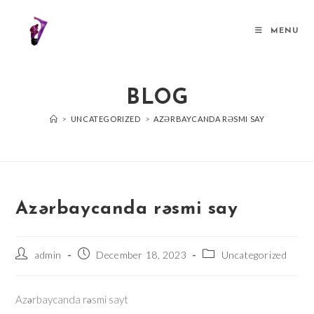
MENU
BLOG
>
UNCATEGORIZED
>
AZƏRBAYCANDA RƏSMI SAY
Azərbaycanda rəsmi say
admin
December 18, 2023
Uncategorized
Azərbaycanda rəsmi sayt