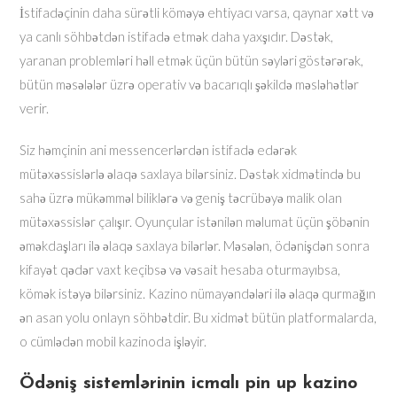
İstifadəçinin daha sürətli köməyə ehtiyacı varsa, qaynar xətt və
ya canlı söhbətdən istifadə etmək daha yaxşıdır. Dəstək,
yaranan problemləri həll etmək üçün bütün səyləri göstərərək,
bütün məsələlər üzrə operativ və bacarıqlı şəkildə məsləhətlər
verir.
Siz həmçinin ani messencerlərdən istifadə edərək
mütəxəssislərlə əlaqə saxlaya bilərsiniz. Dəstək xidmətində bu
sahə üzrə mükəmməl biliklərə və geniş təcrübəyə malik olan
mütəxəssislər çalışır. Oyunçular istənilən məlumat üçün şöbənin
əməkdaşları ilə əlaqə saxlaya bilərlər. Məsələn, ödənişdən sonra
kifayət qədər vaxt keçibsə və vəsait hesaba oturmayıbsa,
kömək istəyə bilərsiniz. Kazino nümayəndələri ilə əlaqə qurmağın
ən asan yolu onlayn söhbətdir. Bu xidmət bütün platformalarda,
o cümlədən mobil kazinoda işləyir.
Ödəniş sistemlərinin icmalı pin up kazino