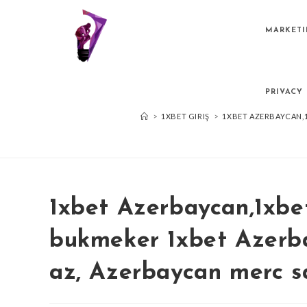
MARKETI
PRIVACY
>
1XBET GIRIŞ
>
1XBET AZERBAYCAN,1
1xbet Azerbaycan,1xbet
bukmeker 1xbet Azerba
az, Azerbaycan merc s