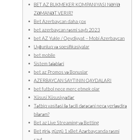
BET AZ BUKMEKER KOMPANIYASI NƏYƏ
ZƏMANƏT VERIR?
Bet Azerbaycan daha çox
bet azerbaycan rəsmi saytı 2023
bet AZ Yukle / Qeydiyyat – Mobi Azerbaycan
Uyğunluq və spesifikasiyalar
bet mobile
Sistem tələbləri
bet az Promos və Bonuslar
AZERBAYCAN SAYTININ QAYDALARI
bet futbol nece merc etmek olar
Xüsusi Xüsusiyyətlər
Tətbiq vasitəsi ilə təcili dərəcəni necə yerləşdirə
bilərəm?
Bet az Live Streaming və Betting
Bet giriş, güzgü 1 xBet Azərbaycanda rəsmi
sayt