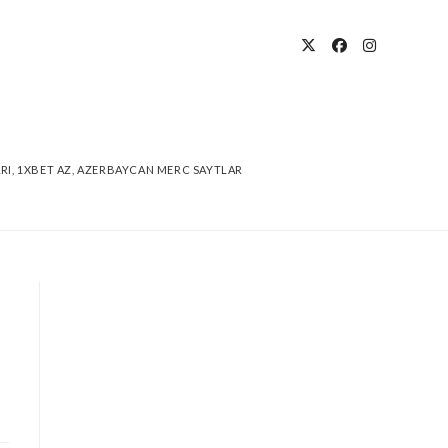
RI, 1XBET AZ, AZERBAYCAN MERC SAYTLAR