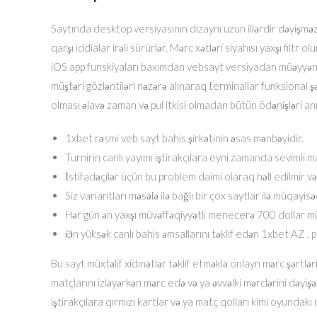
Saytında desktop versiyasının dizaynı uzun illərdir dəyişməz
qarşı iddialar irəli sürürlər. Mərc xətləri siyahısı yaxşı filtr
iOS app funskiyaları baxımdan vebsayt versiyadan müəyyən f
müştəri gözləntiləri nəzərə alınaraq terminallar funksional ş
olması əlavə zaman və pul itkisi olmadan bütün ödənişləri 
1xbet rəsmi veb sayt bahis şirkətinin əsas mənbəyidir.
Turnirin canlı yayımı iştirakçılara eyni zamanda sevimli 
İstifadəçilər üçün bu problem daimi olaraq həll edilmir 
Siz variantları məsələ ilə bağlı bir çox saytlar ilə müqayisə
Hər gün ən yaxşı müvəffəqiyyətli menecerə 700 dollar mük
Ən yüksək canlı bahis əmsallarını təklif edən 1xbet AZ , p
Bu sayt müxtəlif xidmətlər təklif etməklə onlayn mərc şərtləri
matçlarını izləyərkən mərc edə və ya əvvəlki mərclərini dəyiş
iştirakçılara qırmızı kartlar və ya matç qolları kimi oyund