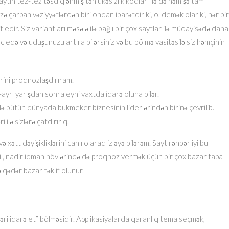
ytın tez-tez təsdiqlənmiş təhlükəsizlik kodları ilə də həmişə tam
ə çarpan vəziyyətlərdən biri ondan ibarətdir ki, o, demək olar ki, hər bir
f edir. Siz variantları məsələ ilə bağlı bir çox saytlar ilə müqayisədə daha
rc edə və uduşunuzu artıra bilərsiniz və bu bölmə vasitəsilə siz həmçinin
irini proqnozlaşdırıram.
ı-ayrı yarışdan sonra eyni vaxtda idarə oluna bilər.
ə bütün dünyada bukmeker biznesinin liderlərindən birinə çevrilib.
ilə sizlərə çatdırırıq.
xətt dəyişikliklərini canlı olaraq izləyə bilərəm. Sayt rəhbərliyi bu
yil, nadir idman növlərində də proqnoz vermək üçün bir çox bazar tapa
qədər bazar təklif olunur.
kləri idarə et” bölməsidir. Applikasiyalarda qaranlıq tema seçmək,