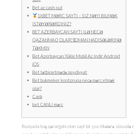
Bet az cash out
1XBET MƏRC SAYTI – SIZ NƏYI BILMƏK
ISTƏYƏRƏRDINIZ?
BET AZERBAYCAN SAYTI ILƏ NECƏ
QAZANMAQ OLAR? İDMAN HADISƏLƏRINƏ
TƏXMIN
Bet Azerbaycan Yükle Mobil Az Indir Android
iOS
Bet tətbiqetmədə qeydiyyat
Bet bukmeker kontoruna necə mərc etmək
olar?
Canlı
bet CANLI mərc
Rusiyada baş qərargahı olan sayt bir çox ölkələrə, xüsusilə 