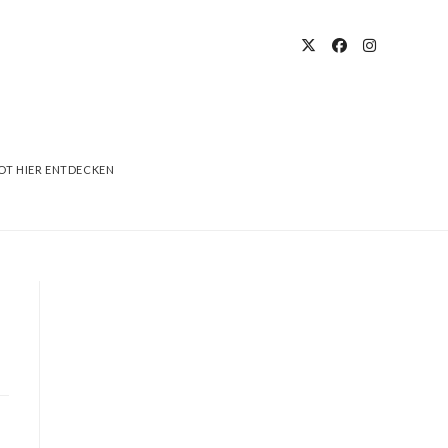
OT HIER ENTDECKEN