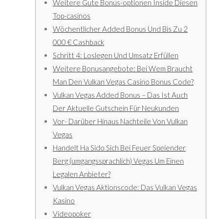
Weitere Gute Bonus-optionen Inside Diesen
Top-casinos
Wöchentlicher Added Bonus Und Bis Zu 2
000 € Cashback
Schritt 4: Loslegen Und Umsatz Erfüllen
Weitere Bonusangebote: Bei Wem Braucht
Man Den Vulkan Vegas Casino Bonus Code?
Vulkan Vegas Added Bonus – Das Ist Auch
Der Aktuelle Gutschein Für Neukunden
Vor- Darüber Hinaus Nachteile Von Vulkan
Vegas
Handelt Ha Sido Sich Bei Feuer Speiender
Berg (umgangssprachlich) Vegas Um Einen
Legalen Anbieter?
Vulkan Vegas Aktionscode: Das Vulkan Vegas
Kasino
Videopoker