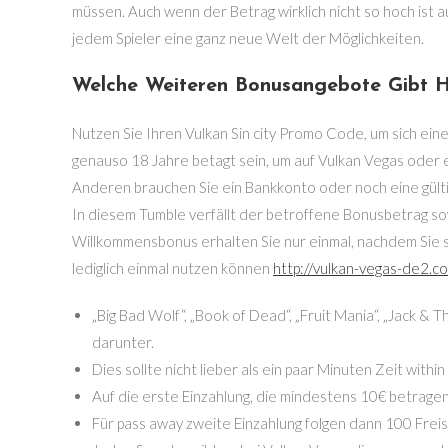
müssen. Auch wenn der Betrag wirklich nicht so hoch ist a
jedem Spieler eine ganz neue Welt der Möglichkeiten.
Welche Weiteren Bonusangebote Gibt H
Nutzen Sie Ihren Vulkan Sin city Promo Code, um sich einen
genauso 18 Jahre betagt sein, um auf Vulkan Vegas oder 
Anderen brauchen Sie ein Bankkonto oder noch eine gült
In diesem Tumble verfällt der betroffene Bonusbetrag s
Willkommensbonus erhalten Sie nur einmal, nachdem Sie si
lediglich einmal nutzen können
http://vulkan-vegas-de2.c
„Big Bad Wolf“, „Book of Dead“, „Fruit Mania“, „Jack & 
darunter.
Dies sollte nicht lieber als ein paar Minuten Zeit with
Auf die erste Einzahlung, die mindestens 10€ betragen
Für pass away zweite Einzahlung folgen dann 100 Freispi