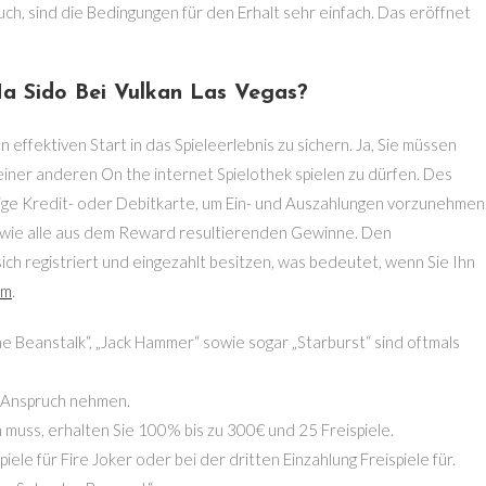
uch, sind die Bedingungen für den Erhalt sehr einfach. Das eröffnet
a Sido Bei Vulkan Las Vegas?
 effektiven Start in das Spieleerlebnis zu sichern. Ja, Sie müssen
einer anderen On the internet Spielothek spielen zu dürfen. Des
ige Kredit- oder Debitkarte, um Ein- und Auszahlungen vorzunehmen
owie alle aus dem Reward resultierenden Gewinne. Den
ch registriert und eingezahlt besitzen, was bedeutet, wenn Sie Ihn
om
.
The Beanstalk“, „Jack Hammer“ sowie sogar „Starburst“ sind oftmals
in Anspruch nehmen.
 muss, erhalten Sie 100% bis zu 300€ und 25 Freispiele.
ele für Fire Joker oder bei der dritten Einzahlung Freispiele für.