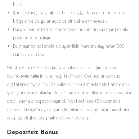
bilər.
Şanlı üçrəngli bayrağımız tezliklə işğaldan qurtulan bütün
bölgələrdə dalğalanacaq və bir daha enməyəcək.
Bəzən rəsmi internet saytı haker hücumları və digər texniki
problemlərlə üzləşir.
Bu maşında potensial uduşlar ilkin mərc məbləğindən 500
dəfə çox ola bilər.
Mostbet-aze45 istifadəçilərə pulsuz demo rejimində bəzi
kazino əyləncələrini sınamağı təklif edir. Oyunçular sonsuz
digital kreditlər alır və öz pullarını riskə atmadan slotların necə
işlədiyini öyrənə bilərlər. Bu, xidmətin üstünlüklərinin tam siyahısı
deyil, amma artıq aydınlaşır ki, Mostbet-aze45 i yaxından
nəzərdən keçirtməyə dəyər. Ola bilsin ki, bu sayt sizin həyatınızı
yaxşılığa doğru dəyişmək üçün yer olacaq.
Depozi̇tsi̇z Bonus