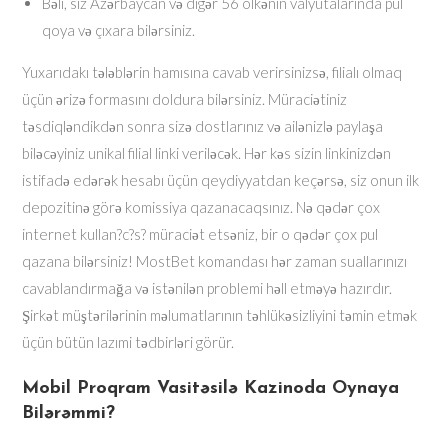
Bəli, siz Azərbaycan və digər 56 ölkənin valyutalarında pul
qoya və çıxara bilərsiniz.
Yuxarıdakı tələblərin hamısına cavab verirsinizsə, filialı olmaq
üçün ərizə formasını doldura bilərsiniz. Müraciətiniz
təsdiqləndikdən sonra sizə dostlarınız və ailənizlə paylaşa
biləcəyiniz unikal filial linki veriləcək. Hər kəs sizin linkinizdən
istifadə edərək hesabı üçün qeydiyyatdan keçərsə, siz onun ilk
depozitinə görə komissiya qazanacaqsınız. Nə qədər çox
internet kullan?c?s? müraciət etsəniz, bir o qədər çox pul
qazana bilərsiniz! MostBet komandası hər zaman suallarınızı
cavablandırmağa və istənilən problemi həll etməyə hazırdır.
Şirkət müştərilərinin məlumatlarının təhlükəsizliyini təmin etmək
üçün bütün lazımi tədbirləri görür.
Mobil Proqram Vasitəsilə Kazinoda Oynaya
Bilərəmmi?