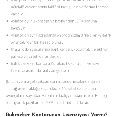
müxtəlif variantlarının təklif olunduğu bir platforma tapmaq
vacib idi.
Aviator oyunu konsepsiya baxımından JETX slotuna
bənzəyir.
Aviator onlayn kazinolarda ən proqnozlaşdırıla bilən və gəlirli
əyləncələrdən biri hesab olunur.
Məşur ödəniş üsullarına bank kartları, köçürmələr, elektron
pul kisələri və bitkoinlər daxildir.
Bəli, bukmeker kontoru Kurakao hökumətinin verdiyi
lisenziya əsasında fəaliyyət göstərir
Şərtləri yerinə yetirdikdən sonra bonus hesabında qalan
məbləğ əsas məbləğə köçürüləcək. Mükafat cəlb olunan
oyunçuların sayından və onların fəaliyyətindən asılıdır. Bahisçilər
partnyor depozitlərinin 40%-ə qədərini ala bilərlər.
Bukmeker Kontorunun Lisenziyası Varmı?