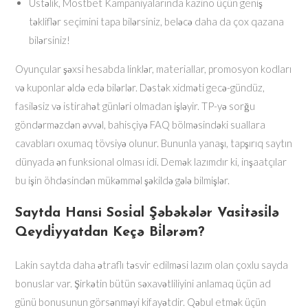
Üstəlik, Mostbet Kampaniyalarında kazino üçün geniş
təkliflər seçimini tapa bilərsiniz, beləcə daha da çox qazana
bilərsiniz!
Oyunçular şəxsi hesabda linklər, materiallar, promosyon kodları
və kuponlar əldə edə bilərlər. Dəstək xidməti gecə-gündüz,
fasiləsiz və istirahət günləri olmadan işləyir. TP-yə sorğu
göndərməzdən əvvəl, bahisçiyə FAQ bölməsindəki suallara
cavabları oxumaq tövsiyə olunur. Bununla yanaşı, tapşırıq saytın
dünyada ən funksional olması idi. Demək lazımdır ki, inşaatçılar
bu işin öhdəsindən mükəmməl şəkildə gələ bilmişlər.
Saytda Hansi Sosi̇al Şəbəkələr Vasi̇təsi̇lə
Qeydi̇yyatdan Keçə Bi̇lərəm?
Lakin saytda daha ətraflı təsvir edilməsi lazım olan çoxlu sayda
bonuslar var. Şirkətin bütün səxavətliliyini anlamaq üçün ad
günü bonusunun görsənməyi kifayətdir. Qəbul etmək üçün