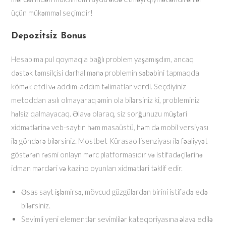
üçün mükəmməl seçimdir!
Depozi̇tsi̇z Bonus
Hesabıma pul qoymaqla bağlı problem yaşamışdım, ancaq
dəstək təmsilçisi dərhal mənə problemin səbəbini tapmaqda
kömək etdi və addım-addım təlimatlar verdi. Seçdiyiniz
metoddan asılı olmayaraq əmin ola bilərsiniz ki, probleminiz
həlsiz qalmayacaq. Əlavə olaraq, siz sorğunuzu müştəri
xidmətlərinə veb-saytın həm masaüstü, həm də mobil versiyası
ilə göndərə bilərsiniz. Mostbet Kürasao lisenziyası ilə fəaliyyət
göstərən rəsmi onlayn mərc platformasıdır və istifadəçilərinə
idman mərcləri və kazino oyunları xidmətləri təklif edir.
Əsas sayt işləmirsə, mövcud güzgülərdən birini istifadə edə
bilərsiniz.
Sevimli yeni elementlər sevimlilər kateqoriyasına əlavə edilə