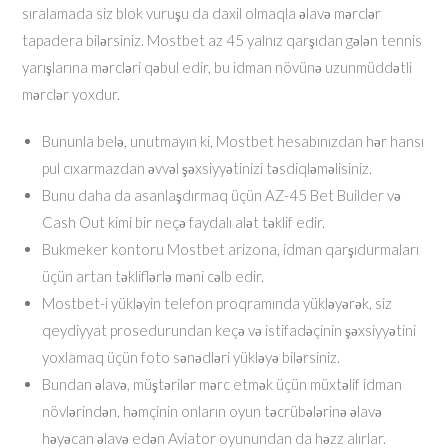
sıralamada siz blok vuruşu da daxil olmaqla əlavə mərclər
tapadera bilərsiniz. Mostbet az 45 yalnız qarşıdan gələn tennis
yarışlarına mərcləri qəbul edir, bu idman növünə uzunmüddətli
mərclər yoxdur.
Bununla belə, unutmayın ki, Mostbet hesabınızdan hər hansı
pul cıxarmazdan əvvəl şəxsiyyətinizi təsdiqləməlisiniz.
Bunu daha da asanlaşdırmaq üçün AZ-45 Bet Builder və
Cash Out kimi bir neçə faydalı alət təklif edir.
Bukmeker kontoru Mostbet arizona, idman qarşıdurmaları
üçün artan təkliflərlə məni cəlb edir.
Mostbet-i yükləyin telefon proqramında yükləyərək, siz
qeydiyyat prosedurundan keçə və istifadəçinin şəxsiyyətini
yoxlamaq üçün foto sənədləri yükləyə bilərsiniz.
Bundan əlavə, müştərilər mərc etmək üçün müxtəlif idman
növlərindən, həmçinin onların oyun təcrübələrinə əlavə
həyəcan əlavə edən Aviator oyunundan da həzz alırlar.