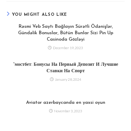
YOU MIGHT ALSO LIKE
Rəsmi Veb Saytı Bağlayın️ Sürətli Ödənişlər,
Gündəlik Bonuslar, Bütün Bunlar Sizi Pin Up
Casinoda Gözləyi
December 19, 2023
“мостбет: Бонусы На Первый Депозит И Лучшие
Ставки На Спорт
January 28, 2024
Aviator azerbaycanda en yaxsi oyun
November 3, 2023