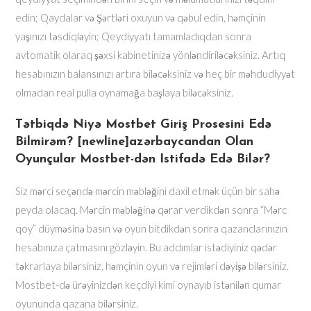
edin; Qaydalar və Şərtləri oxuyun və qəbul edin, həmçinin
yaşınızı təsdiqləyin; Qeydiyyatı tamamladıqdan sonra
avtomatik olaraq şəxsi kabinetinizə yönləndiriləcəksiniz. Artıq
hesabınızın balansınızı artıra biləcəksiniz və heç bir məhdudiyyət
olmadan real pulla oynamağa başlaya biləcəksiniz.
Tətbiqdə Niyə Mostbet Giriş Prosesini Edə
Bilmirəm? [newline]azərbaycandan Olan
Oyunçular Mostbet-dən Istifadə Edə Bilər?
Siz mərci seçəndə mərcin məbləğini daxil etmək üçün bir sahə
peyda olacaq. Mərcin məbləğinə qərar verdikdən sonra “Mərc
qoy” düyməsinə basın və oyun bitdikdən sonra qazanclarınızın
hesabınıza çatmasını gözləyin. Bu addımlar istədiyiniz qədər
təkrarlaya bilərsiniz, həmçinin oyun və rejimləri dəyişə bilərsiniz.
Mostbet-də ürəyinizdən keçdiyi kimi oynayıb istənilən qumar
oyununda qazana bilərsiniz.