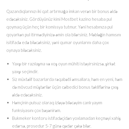
Qazandıqlarınızı iki qat artırmağa imkan verən bir bonus əldə
edəcəksiniz. Gördüyünüz kimi Mostbet kazino hesaba pul
qoymaq üçün heç bir komissya tutmur. Yəni hesabınıza pul
qoyarkən pul itirmədiyinizə əmin ola bilərsiniz. Məbləğin hamısını
isitifadə edə biləcəksiniz, yəni qumar oyunlarını daha çox
oynaya biləcəksiniz.
Yaxşı bir razılaşma və xoş oyun mühiti istəyirsinizsə, şirkət
yaxşı seçimdir.
Siz müxtəlif bazarlarda rəqabətli əmsallara, həm en yeni, həm
də mövcud müştərilər üçün cəlbedici bonus təkliflərinə çıxış
əldə edəcəksiniz.
Həmçinin pulsuz olaraq izləyə biləcəyim canlı yayım
funksiyasını çox bəyənirəm.
Bukmeker kontoru istifadəçidən yoxlamadan keçməyi xahiş
edərsə, prosedur 5-7 günə qədər çəkə bilər.