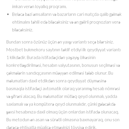
imkan verən loyallıq proqramı.
Beləcə bəzi əmsalların və bazarların cari matçda qalib gəlmək
ehtimalını təhlil edə biləcəksiniz və ən gəlirli proqnozları verə
biləcəksiniz.
Bundan sonra özünüz üçün ən yaxşı variantı seçə bilərsiniz.
Mostbet bukmekoru saytının təklif etdiyi ilk qeydiyyat variantı
1 klikdədir. Burada istifadəçidən yaşayış ölkəsinin
konkretləşdirilməsi, hesabın valyutasının, bonusun seçilməsi və
çəkmələrin sandıqçasının müəyyən edilməsi tələb olunur. Bu
məlumatları daxil etdikdən sonra qeydiyyat düyməsinə
basmaqla istifadəçi avtomatik olaraq yaranmış hesab nömrəsi
və şifrəni alacaq. Bu məlumatlar mütləq qeyd olunmalı, yadda
saxlamalı və ya kompüterə qeyd olunmalıdır, çünki gələcəkdə
şəxsi hesabınıza daxil olmaq üçün onlardan istifadə olunacaq.
Bu metodun ən asan və sürətli olmasına baxmayaraq, onu son
dərəcə ehtiyatla müalicə etməyinizi tövsiyə edirik.