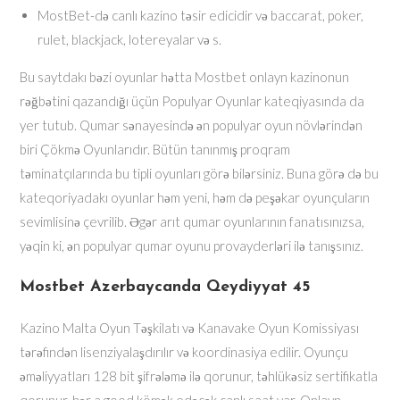
MostBet-də canlı kazino təsir edicidir və baccarat, poker,
rulet, blackjack, lotereyalar və s.
Bu saytdakı bəzi oyunlar hətta Mostbet onlayn kazinonun
rəğbətini qazandığı üçün Populyar Oyunlar kateqiyasında da
yer tutub. Qumar sənayesində ən populyar oyun növlərindən
biri Çökmə Oyunlarıdır. Bütün tanınmış proqram
təminatçılarında bu tipli oyunları görə bilərsiniz. Buna görə də bu
kateqoriyadakı oyunlar həm yeni, həm də peşəkar oyunçuların
sevimlisinə çevrilib. Əgər arıt qumar oyunlarının fanatısınızsa,
yəqin ki, ən populyar qumar oyunu provayderləri ilə tanışsınız.
Mostbet Azerbaycanda Qeydiyyat 45
Kazino Malta Oyun Təşkilatı və Kanavake Oyun Komissiyası
tərəfindən lisenziyalaşdırılır və koordinasiya edilir. Oyunçu
əməliyyatları 128 bit şifrələmə ilə qorunur, təhlükəsiz sertifikatla