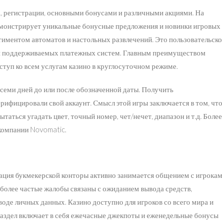
а, регистрации, основными бонусами и различными акциями. На
емонстрирует уникальные бонусные предложения и новинки игровых
ртиментом автоматов и настольных развлечений. Это пользовательск
в и поддерживаемых платежных систем. Главным преимуществом
оступ ко всем услугам казино в круглосуточном режиме.
 семи дней до или после обозначенной даты. Получить
ерифицировали свой аккаунт. Смысл этой игры заключается в том, чт
ытаться угадать цвет, точный номер, чет/нечет, диапазон и т.д. Более
компании Novomatic.
ация букмекерской конторы активно занимается общением с игрока
аиболее частые жалобы связаны с ожиданием вывода средств,
де личных данных. Казино доступно для игроков со всего мира и
раздел включает в себя ежечасные джекпоты и еженедельные бонусы