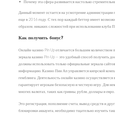
Почему эта сфера развивается настолько стремитель
Данный момент остается на усмотрение администрации пл
еще в 2016 году. С тех пор каждый беттер имеет возможно
образом, никаких сложностей при использовании клуба П
Как получить бонус?
Онлайн-казино Pin Up отличается большим количеством п
зеркала казино Pin-Up — это удобный способ получить дос
должны использовать только официальные зеркала сайто
информацию. Казино Пин Ап управляется кипрской компан
гемблинга. Деятельность онлайн-казино осуществляется в
гарантирует игрокам безопасную и честную игру. Для нек
многих валютах, таких как гривны, рубли, доллары и евро.
Это регистрация, пополнение счета, вывод средств и др
блокировки аккаунта, необходимо тщательно изучить так