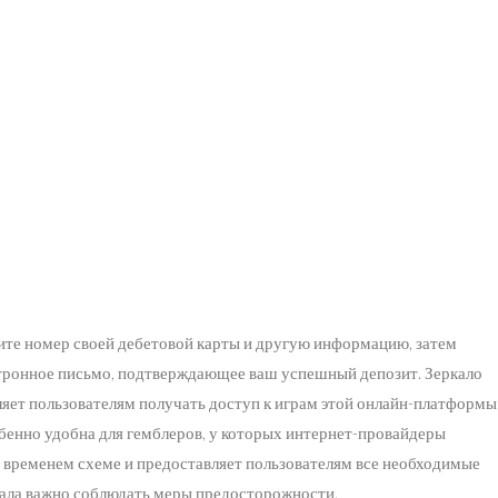
дите номер своей дебетовой карты и другую информацию, затем
ектронное письмо, подтверждающее ваш успешный депозит. Зеркало
ляет пользователям получать доступ к играм этой онлайн-платформы
обенно удобна для гемблеров, у которых интернет-провайдеры
 временем схеме и предоставляет пользователям все необходимые
кала важно соблюдать меры предосторожности.