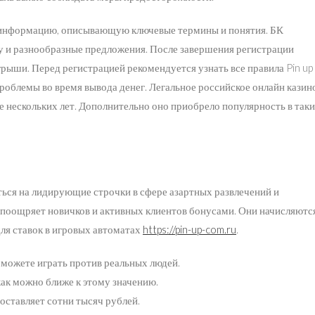
ю информацию, описывающую ключевые термины и понятия. БК
 и разнообразные предложения. После завершения регистрации
рыши. Перед регистрацией рекомендуется узнать все правила Pin up
облемы во время вывода денег. Легальное российское онлайн казин
е нескольких лет. Дополнительно оно приобрело популярность в так
ться на лидирующие строчки в сфере азартных развлечений и
поощряет новичков и активных клиентов бонусами. Они начисляютс
для ставок в игровых автоматах
https://pin-up-com.ru
.
ы можете играть против реальных людей.
как можно ближе к этому значению.
оставляет сотни тысяч рублей.