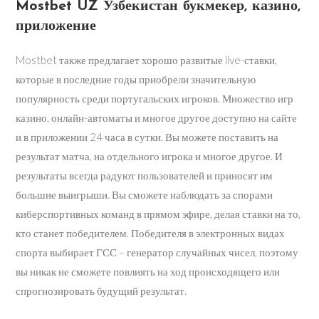
Mostbet UZ Узбекистан букмекер, казино,
приложение
Mostbet также предлагает хорошо развитые live-ставки,
которые в последние годы приобрели значительную
популярность среди португальских игроков. Множество игр
казино, онлайн-автоматы и многое другое доступно на сайте
и в приложении 24 часа в сутки. Вы можете поставить на
результат матча, на отдельного игрока и многое другое. И
результаты всегда радуют пользователей и приносят им
большие выигрыши. Вы сможете наблюдать за спорами
киберспортивных команд в прямом эфире, делая ставки на то,
кто станет победителем. Победителя в электронных видах
спорта выбирает ГСС – генератор случайных чисел, поэтому
вы никак не сможете повлиять на ход происходящего или
спрогнозировать будущий результат.