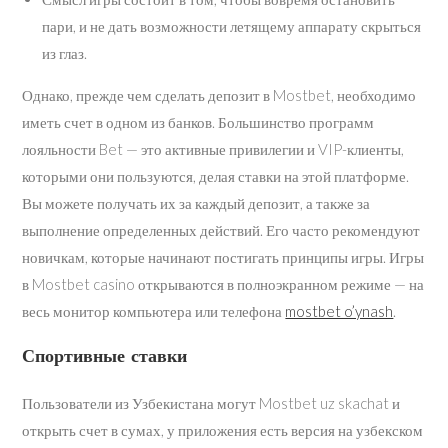
пари, и не дать возможности летящему аппарату скрыться
из глаз.
Однако, прежде чем сделать депозит в Mostbet, необходимо
иметь счет в одном из банков. Большинство программ
лояльности Bet — это активные привилегии и VIP-клиенты,
которыми они пользуются, делая ставки на этой платформе.
Вы можете получать их за каждый депозит, а также за
выполнение определенных действий. Его часто рекомендуют
новичкам, которые начинают постигать принципы игры. Игры
в Mostbet casino открываются в полноэкранном режиме — на
весь монитор компьютера или телефона
mostbet o’ynash
.
Спортивные ставки
Пользователи из Узбекистана могут Mostbet uz skachat и
открыть счет в сумах, у приложения есть версия на узбекском