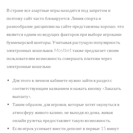
В стране все азартные игры находятся под запретом и
поэтому сайт часто блокируется. Линия спорта и
разнообразие дисциплин на сайте представлены хорошо, что
является одним из ведущих факторов при выборе игроками
букмекерской конторы. Учитывая растущую популярность
электронных кошельков, Mostbet также предлагает своим
пользователям возможность совершать платежи через
электронные кошельки.
Для этого в личном кабинете нужно зайти в раздел с
соответствующим названием и нажать кнопку «Заказать
выплату».
Таким образом, для игроков, которые хотят окунуться в
атмосферу живого казино, не выходя из дома, живая
онлайн рулетка предоставляет такую возможность.
Если игрок успевает внести депозит в первые 15 минут