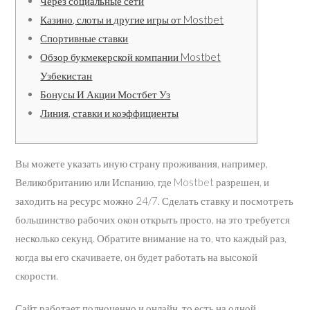
Через социальные сети
Казино, слоты и другие игры от Mostbet
Спортивные ставки
Обзор букмекерской компании Mostbet
Узбекистан
Бонусы И Акции Мостбет Уз
Линия, ставки и коэффициенты
Вы можете указать иную страну проживания, например,
Великобританию или Испанию, где Mostbet разрешен, и
заходить на ресурс можно 24/7. Сделать ставку и посмотреть
большинство рабочих окон открыть просто, на это требуется
несколько секунд. Обратите внимание на то, что каждый раз,
когда вы его скачиваете, он будет работать на высокой
скорости.
Сайт работает полноценно и онлайн, то есть на одной