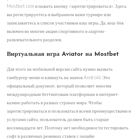
Mostbet com и нажать кнопку «зарегистрироваться». Здесь
вы регистрируетесь в выбранном вами турнире или
записываетесь в список участников кэш-игры. Да, кеш-бек
включен во многие акции спортивного и азартно-
развлекательного разделов.
Виртуальная игра Aviator на Mostbet
Для этого на мобильной версии сайта нужно вызвать
гамбургер-меню и кликнуть на значок Android. Это
официальный документ, который позволяет многим
международным беттинговым платформам и интернет-
казино работать в разных странах мира. Чтобы
зарегистрироваться и пользоваться всеми преимуществами и
услугами сайта, пользователь должен быть старше
восемнадцати лет. Поэтому нет необходимости тестировать
софт в различных режимах ставок с онлайн-