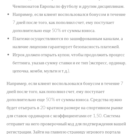
Чемпионатов Европы по футболу и другим дисциплинам.
Например, если клиент воспользовался бонусом в течение
7 дней после того, как пополнил счет, ему поступает
дополнительно еще 50% от суммы взноса.
Платежи осуществляются по зашифрованным каналам, а
наличие лицензии гарантирует безопасность платежей.
Игрок должен открыть купон, чтобы продолжить процесс
беттинга, указав сумму ставки и ее тип (экспресс, ординар,
цепочка, комби, мульти и т.д.).
Например, если клиент воспользовался бонусом в течение 7
дней после того, как пополнил счет, ему поступает
дополнительно еще 50% от суммы взноса. Средства нужно
будет отыграть в 20-кратном размере на спортивном рынке
для ставок-ординаров с коэффициентами от 1,50. Система
отправит на него проверочный код для подтверждения вашей
регистрации. Зайти на главную страницу игрового портала