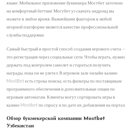
языке. Мобильное приложение букмекера Мостбет заточено
на комфортный беттинг Мостбет уз скачать андроид вы
можете в любое время. Важнейшим фактором в любой
игорной платформе является качество профессиональной
службы поддержки.
Самый быстрый и простой способ создания игрового счета —
это регистрация через социальные сети. Чтобы играть, нужно
держать под контролем самолет и стараться получить
награды, пока он не улетел. В игровом зале онлайн-казино
MostBet есть строка поиска, есть фильтры по поставщикам
программного обеспечения и дополнительные опции по
игровым автоматам. Клиенты могут сортировать игры в
казино Mostbet по спросу и по дате их добавления на портал.
Обзор букмекерской компании Mostbet
Узбекистан