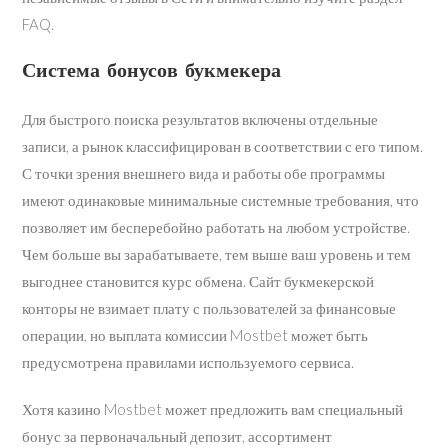
FAQ.
Система бонусов букмекера
Для быстрого поиска результатов включены отдельные
записи, а рынок классифицирован в соответствии с его типом.
С точки зрения внешнего вида и работы обе программы
имеют одинаковые минимальные системные требования, что
позволяет им бесперебойно работать на любом устройстве.
Чем больше вы зарабатываете, тем выше ваш уровень и тем
выгоднее становится курс обмена. Сайт букмекерской
конторы не взимает плату с пользователей за финансовые
операции, но выплата комиссии Mostbet может быть
предусмотрена правилами используемого сервиса.
Хотя казино Mostbet может предложить вам специальный
бонус за первоначальный депозит, ассортимент