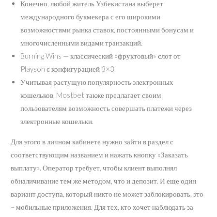
Конечно, любой житель Узбекистана выберет
международного букмекера с его широкими
возможностями рынка ставок, постоянными бонусам и
многочисленными видами транзакций.
Burning Wins — классический «фруктовый» слот от
Playson с конфигурацией 3×3.
Учитывая растущую популярность электронных
кошельков, Mostbet также предлагает своим
пользователям возможность совершать платежи через
электронные кошельки.
Для этого в личном кабинете нужно зайти в раздел с
соответствующим названием и нажать кнопку «Заказать
выплату». Оператор требует, чтобы клиент выполнял
обналичивание тем же методом, что и депозит. И еще один
вариант доступа, который никто не может заблокировать, это
– мобильные приложения. Для тех, кто хочет наблюдать за