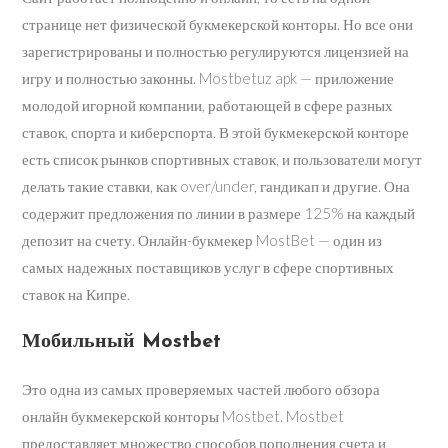
странице нет физической букмекерской конторы. Но все они
зарегистрированы и полностью регулируются лицензией на
игру и полностью законны. Mostbetuz apk — приложение
молодой игорной компании, работающей в сфере разных
ставок, спорта и киберспорта. В этой букмекерской конторе
есть список рынков спортивных ставок, и пользователи могут
делать такие ставки, как over/under, гандикап и другие. Она
содержит предложения по линии в размере 125% на каждый
депозит на счету. Онлайн-букмекер MostBet — один из
самых надежных поставщиков услуг в сфере спортивных
ставок на Кипре.
Мобильный Mostbet
Это одна из самых проверяемых частей любого обзора
онлайн букмекерской конторы Mostbet. Mostbet
предоставляет множество способов пополнения счета и