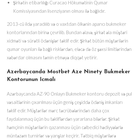
Şirkətin etibarlılığı Curacao Hökumətinin Qumar
Komissiyasından lisenziyanın olması ilə bağlıdır.
2013-cü ildə yaradılıb və o vaxtdan ölkənin aparıcı bukmeker
kontorlarından birinə çevrilib. Bundan əlavə, şirkət əla müştəri
xidməti və sürətli ödənişlər təklif edir. Şirkət bütün müştərilərin
qumar oyunları ilə bağlı risklərdən, eləcə də öz şəxsi limitlərindən
xəbərdar olmasını təmin etməyə diqqət yetirir.
Azerbaycanda Mostbet Aze Ninety Bukmeker
Kontorunun Icmalı
Azərbaycanda AZ-90 Onlayn Bukmeker kontoru depozit və pul
vəsaitlərinin çıxarılması üçün geniş çeşiddə ödəniş imkanları
təklif edir. Müştərilər mərc təcrübələrindən daha çox
faydalanmaq üçün bu təkliflərdən yararlana bilərlər. Şirkət
həmçinin müştərilərin qazanması üçün cəlbedici hədiyyələrlə
müntəzəm turnirlər və yarışlar keçirir. Tətbiq müştərilərə