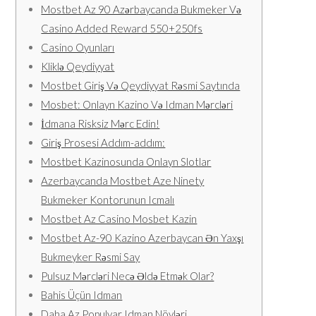
Mostbet Az 90 Azərbaycanda Bukmeker Və
Casino Added Reward 550+250fs
Casino Oyunları
Kliklə Qeydiyyat
Mostbet Giriş Və Qeydiyyat Rəsmi Saytında
Mosbet: Onlayn Kazino Və Idman Mərcləri
İdmana Risksiz Mərc Edin!
Giriş Prosesi Addım-addım:
Mostbet Kazinosunda Onlayn Slotlar
Azerbaycanda Mostbet Aze Ninety
Bukmeker Kontorunun Icmalı
Mostbet Az Casino Mosbet Kazin
Mostbet Az-90 Kazino Azerbaycan Ən Yaxşı
Bukmeyker Rəsmi Say
Pulsuz Mərcləri Necə Əldə Etmək Olar?
Bahis Üçün Idman
Daha Az Populyar Idman Növləri