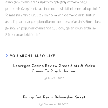
asan çıxışı təmin edir. Əgər tətbiqdə giriş etməklə bağlı
problemlə üzləşirsinizsə, cihazınızda stabil internet əlaqəsinin”
“olmasına əmin olun. Siz əksər ölkələrin demək olar ki, bütün
əsas liqalarını və çempionatlarını tapadera bilərsiniz. Əmsallara
gəlincə, ən populyar oyunlarda 1, 5-5%, qalan oyunlarda isə
8%-ə qədər təklif edir.”
YOU MIGHT ALSO LIKE
Leovegas Casino Review Great Slots & Video
Games To Play In Ireland
July 21, 2023
Pin-up Bet Rəsmi Bukmeyker Şirkət
December 18, 2023