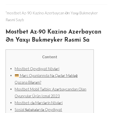
“mostbet Az-90 Kazino Azerbaycan Ən Yaxşı Bukmeyker
Rəsmi Saytı
Mostbet Az-90 Kazino Azerbaycan
Ən Yaxşı Bukmeyker Rəsmi Sa
Content
Mostbet Qeydiyyat Növləri
Mərc Oyunlarında Nə Qədər Məbləğ
Qazana Bilərəm?
Mostbet Mobil Tətbiq: Azərbaycandan Olan
Oyunçular Üçün Icmal 2023
Mostbet-də Mərclərin Növləri
Sosial Şəbəkələrdə Qeydiyyat