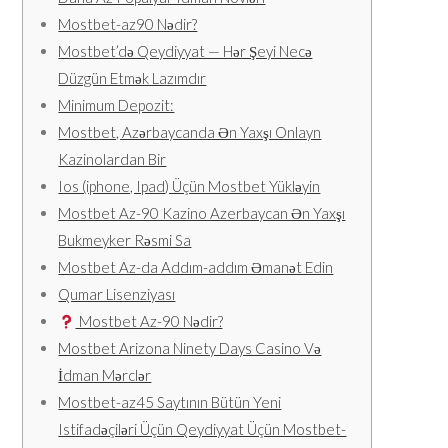
Mostbet-az90 Nədir?
Mostbet’də Qeydiyyat — Hər Şeyi Necə
Düzgün Etmək Lazımdır
Minimum Depozit:
Mostbet, Azərbaycanda Ən Yaxşı Onlayn
Kazinolardan Bir
Ios (iphone, Ipad) Üçün Mostbet Yükləyin
Mostbet Az-90 Kazino Azerbaycan Ən Yaxşı
Bukmeyker Rəsmi Sa
Mostbet Az-da Addım-addım Əmanət Edin
Qumar Lisenziyası
Mostbet Az-90 Nədir?
Mostbet Arizona Ninety Days Casino Və
İdman Mərclər
Mostbet-az45 Saytının Bütün Yeni
Istifadəçiləri Üçün Qeydiyyat Üçün Mostbet-