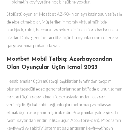
xidmətin keyfiyyətinə heç bir şübhə yoxdur.
Stolüstü oyunları Mostbet AZ-90-ın onlayn kazinosu vasitəsilə
də əldə etmək olar. Müştərilər immersiv virtual mühitdə
blackjack, rulet, baccarat və poker kimi klassiklərdən həzz ala
bilərlər. Daha genuine təcrübə üçün bu oyunları canlı dilerlərə
qarşı oynamaq imkanı da var.
Mostbet Mobil Tətbiq: Azərbaycandan
Olan Oyunçular Üçün Icmal 2023
Hesablamalar üçün müstəqil təşkilatlar tərəfindən təqdim
olunan təsadüfi ədəd generatorlarından istifadə olunur. İdman
mərcləri üçün əksər idman federasiyalarından icazələr
verilmişdir. Şirkət sabit uyğunluqları axtarmaq və müəyyən
etmək üçün proqramda iştirak edir. Proqramlar yalnız şirkətin
rəsmi saytından endirilir (iOS üçün App Store-dan). Proqramın
keyfiyyəti və sabitliyi İnternet bağlantısının keyfiyyətindən