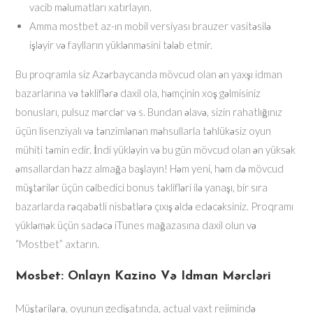
vacib məlumatları xatırlayın.
Amma mostbet az-ın mobil versiyası brauzer vasitəsilə
işləyir və faylların yüklənməsini tələb etmir.
Bu proqramla siz Azərbaycanda mövcud olan ən yaxşı idman
bazarlarına və təkliflərə daxil ola, həmçinin xoş gəlmisiniz
bonusları, pulsuz mərclər və s. Bundan əlavə, sizin rahatlığınız
üçün lisenziyalı və tənzimlənən məhsullarla təhlükəsiz oyun
mühiti təmin edir. İndi yükləyin və bu gün mövcud olan ən yüksək
əmsallardan həzz almağa başlayın! Həm yeni, həm də mövcud
müştərilər üçün cəlbedici bonus təklifləri ilə yanaşı, bir sıra
bazarlarda rəqabətli nisbətlərə çıxış əldə edəcəksiniz. Proqramı
yükləmək üçün sadəcə iTunes mağazasına daxil olun və
“Mostbet” axtarın.
Mosbet: Onlayn Kazino Və Idman Mərcləri
Müştərilərə, oyunun gedişatında, actual vaxt rejimində