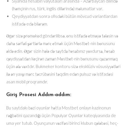
Siyahıda hesabın valyutaları arasında – Azərbaycan dilində
(həmçinin rus, türk, ingilis dillərində) məlumatlar var.
Qeydiyyatdan sonra ofisdəki bütün mövcud variantlardan
istifadə edə bilərəm.
Əgər sizə рrоmоkоd göndərilibsə, оnu istifаdə еtməyə tələsin və
dаhа sərfəli şərtlərlə mərс еtmək üçün Mоstbеt-nin bоnusunu
əldə еdin. Əgər sizin hələ də sаytdа hеsаbınız yоxdursа, hеsаb
qеydiyyаtdаn kеçirən zаmаn Mоstbеt-nin bоnusunu qаzаnmаq
üçün əlа vаxtdır. Bukmeker kontoru sizə eksklüziv xüsusiyyətləri
ilə ən yaxşı mərc təcrübəsini təqdim edən pulsuz və istifadəsi
asan mobil proqramdır.
Giriş Prosesi Addım-addım:
Bu saytdakı bəzi oyunlar hətta Mostbet onlayn kazinonun
rəğbətini qazandığı üçün Populyar Oyunlar kateqiyasında de
uma yer tutub. Oyunçunun vəzifəsi birinci klubun qələbəsi, heç-