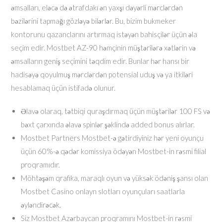
əmsalları, eləcə də ətrafdakı ən yaxşı dəyərli mərclərdən
bəzilərini tapmağı gözləyə bilərlər. Bu, bizim bukmeker
kontorunu qazanclarını artırmaq istəyən bahisçilər üçün əla
seçim edir. Mostbet AZ-90 həmçinin müştərilərə xətlərin və
əmsalların geniş seçimini təqdim edir. Bunlar hər hansı bir
hadisəyə qoyulmuş mərclərdən potensial uduş və ya itkiləri
hesablamaq üçün istifadə olunur.
Əlavə olaraq, tətbiqi quraşdırmaq üçün müştərilər 100 FS və
bəxt çarxında əlavə spinlər şəklində added bonus alırlar.
Mostbet Partners Mostbet-ə gətirdiyiniz hər yeni oyunçu
üçün 60%-ə qədər komissiya ödəyən Mostbet-in rəsmi filial
proqramıdır.
Möhtəşəm qrafika, maraqlı oyun və yüksək ödəniş şansı olan
Mostbet Casino onlayn slotları oyunçuları saatlarla
əyləndirəcək.
Siz Mostbet Azərbaycan proqramını Mostbet-in rəsmi