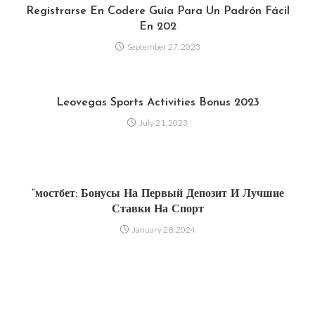
Registrarse En Codere Guía Para Un Padrón Fácil
En 202
September 27, 2023
Leovegas Sports Activities Bonus 2023
July 21, 2023
“мостбет: Бонусы На Первый Депозит И Лучшие
Ставки На Спорт
January 28, 2024