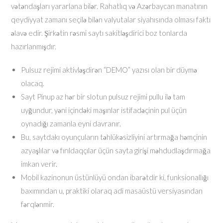
vətəndaşları yararlana bilər. Rahatlıq və Azərbaycan manatının
qeydiyyat zamanı seçilə bilən valyutalar siyahısında olması faktı
əlavə edir. Şirkətin rəsmi saytı sakitləşdirici boz tonlarda
hazırlanmışdır.
Pulsuz rejimi aktivləşdirən “DEMO” yazısı olan bir düymə
olacaq.
Sayt Pinup az hər bir slotun pulsuz rejimi pullu ilə tam
uyğundur, yəni içindəki maşınlar istifadəçinin pul üçün
oynadığı zamanla eyni davranır.
Bu, saytdakı oyunçuların təhlükəsizliyini artırmağa həmçinin
azyaşlılar və fırıldaqçılar üçün sayta girişi məhdudlaşdırmağa
imkan verir.
Mobil kazinonun üstünlüyü ondan ibarətdir ki, funksionallığı
baxımından u, praktiki olaraq adi masaüstü versiyasından
fərqlənmir.