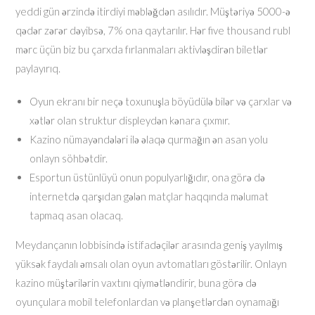
yeddi gün ərzində itirdiyi məbləğdən asılıdır. Müştəriyə 5000-ə
qədər zərər dəyibsə, 7% ona qaytarılır. Hər five thousand rubl
mərc üçün biz bu çarxda fırlanmaları aktivləşdirən biletlər
paylayırıq.
Oyun ekranı bir neçə toxunuşla böyüdülə bilər və çarxlar və
xətlər olan struktur displeydən kənara çıxmır.
Kazino nümayəndələri ilə əlaqə qurmağın ən asan yolu
onlayn söhbətdir.
Esportun üstünlüyü onun populyarlığıdır, ona görə də
internetdə qarşıdan gələn matçlar haqqında məlumat
tapmaq asan olacaq.
Meydançanın lobbisində istifadəçilər arasında geniş yayılmış
yüksək faydalı əmsalı olan oyun avtomatları göstərilir. Onlayn
kazino müştərilərin vaxtını qiymətləndirir, buna görə də
oyunçulara mobil telefonlardan və planşetlərdən oynamağı