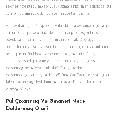
sekmesinde pul çəkmə sorğusu yazmalısınız. Nişan açıldıqda, pul
çəkmə məbləğini və ödəmə sistemini göstərməlisiniz.
Fəaliyyətlər üçün PinUp lisenziyaları bizimlə oynamaq üçün əlavə
stimul olacaq və xoş PinUp bonusları və promosyonları sizə
böyük qələbəyə arxalanmağa imkan verəcək. Qeydiyyat
prosedurundan sonra oyun hesabından pul çıxarmaq imkanını
açmaq üçün Pin-Up yoxlamasından keçməlisiniz. Onlayn
kazinoda asanlıqla və məyus olmadan pul oynamağı və
qazanmağı necə öyrənmək olar? Onlayn kazinoda pul
qazanmaq çoxlarına yuxu kimi görünə bilər. Təcrübəli oyunçular
təkcə qazanmağı deyil, həm də altı rəqəmli cekpotları necə
vurmağı bilirlər.
Pul Çıxarmaq Və Əmanəti Necə
Doldurmaq Olar?