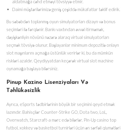
aldatmağa cəhd etməyi tövsiyyə etmir.
Daimi müştərilərimizə geniş çeşiddə mükafatlar təklif edirik.
Bu səbəbdən toplanmış oyun simulyatorları dizayn və bonus
seçimləri ilə fərqlənir. Bankı vaxtından əvvəl itirməmək,
dəyişkənliyin növünü nəzərə alaraq virtual simulyatorları
seçmək tövsiyə olunur. Başlayanlar minimum depozitlə onlayn
slot maşınlarını açmağa üstünlük verirlər ki, bu da mümkün
riskləri azaldır. Qeydiyyatdan keçərək virtual slot machine
oynamağa başlaya bilərsiniz.
Pinup Kazino Lisenziyaları Və
Təhlükəsizlik
Ayrıca, eSports tədbirlərinin böyük bir seçimini qeyd etmək
lazımdır. Bahisçilər Counter-Strike GO, Dota two, LoL,
Overwatch, Starcraft-a mərc edə bilərlər. Pin-Up casino top
futbol, ​​xokkey və basketbol turnirləri üçün ən sərfəli qiymətləri