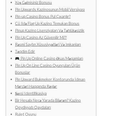
Xoş Gəlmisiniz Bonusu
Pin Upwards Kazinosunun Mobil Versiyası
Pin-up Casino Bonus Pul Çıxarılır?
Cü Ildə Flag Up Kazino Temukan Bonus
Pinup Kazino Lisenziyaları Və Təhlükəsizlik
Pin Up Casino Az Güvenilir Mi??
Rəsmi Saytın Xüsusiyyətləri Və Imkanları
Təqdim Edir
Pin Up Online Casino Əsas Məqamları
Pin Up On Line Casino Oyunçuları Üçün
Bonuslar
Pin Upward Bukmeker Kontorunda Idman
Mərcləri Haqqında Rəylər
Şəxsi Identifikasiya
Bir Hesabı Necə Yarada Bilərəm? Kazino
Qeydiyyatı Qaydaları
Rulet Oyunu