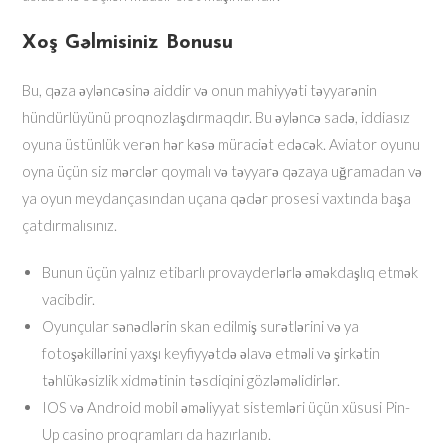
Xoş Gəlmisiniz Bonusu
Bu, qəza əyləncəsinə aiddir və onun mahiyyəti təyyarənin
hündürlüyünü proqnozlaşdırmaqdır. Bu əyləncə sadə, iddiasız
oyuna üstünlük verən hər kəsə müraciət edəcək. Aviator oyunu
oyna üçün siz mərclər qoymalı və təyyarə qəzaya uğramadan və
ya oyun meydançasından uçana qədər prosesi vaxtında başa
çatdırmalısınız.
Bunun üçün yalnız etibarlı provayderlərlə əməkdaşlıq etmək
vacibdir.
Oyunçular sənədlərin skan edilmiş surətlərini və ya
fotoşəkillərini yaxşı keyfiyyətdə əlavə etməli və şirkətin
təhlükəsizlik xidmətinin təsdiqini gözləməlidirlər.
IOS və Android mobil əməliyyat sistemləri üçün xüsusi Pin-
Up casino proqramları da hazırlanıb.