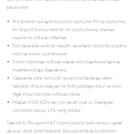
imkanı verir.
Proqramları quraşdırmaq üçün oyunçular Pin Up oyunu heç
bir depozit bonusu almırlar, bir qayda olaraq, istənilən
oyunlarda istifadə edilə bilər.
Eyni dərəcədə vacib bir məqam, vəsaitlərin depozitə qoyulma
vaxtı və onların çıxarılmasıdır.
Demo rejimindən istifadə edərək slot maşınlarının işini və
incəliklərini başa düşəcəksiniz.
Gələcəkdə onlar ayrıca bir qısayol vasitəsilə işə salınır,
həmçinin cihazın müəyyən bir fiziki yaddaşını tutur və onun
digər resurslarından istifadə edirlər.
Müştəri 1500 AZN-dən çox vəsait çıxarsa, ödənişdən
avtomatik olaraq 13% vergi tutulur.
Təəssüf ki, Pin upward AZ casino saytına daxil olmaq o qədər
də asan deyil, çünki bloklanıb. Bununla birlikdə, bu blokdan