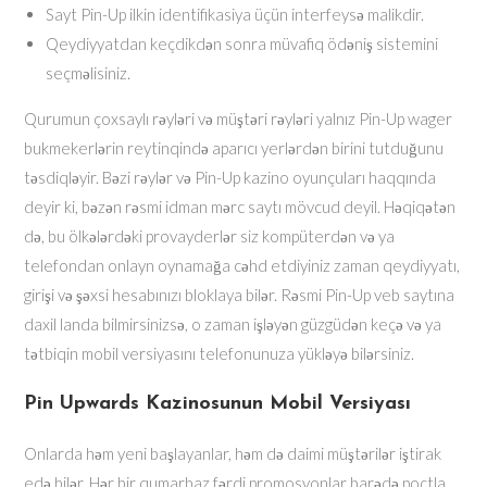
Sayt Pin-Up ilkin identifikasiya üçün interfeysə malikdir.
Qeydiyyatdan keçdikdən sonra müvafiq ödəniş sistemini
seçməlisiniz.
Qurumun çoxsaylı rəyləri və müştəri rəyləri yalnız Pin-Up wager
bukmekerlərin reytinqində aparıcı yerlərdən birini tutduğunu
təsdiqləyir. Bəzi rəylər və Pin-Up kazino oyunçuları haqqında
deyir ki, bəzən rəsmi idman mərc saytı mövcud deyil. Həqiqətən
də, bu ölkələrdəki provayderlər siz kompüterdən və ya
telefondan onlayn oynamağa cəhd etdiyiniz zaman qeydiyyatı,
girişi və şəxsi hesabınızı bloklaya bilər. Rəsmi Pin-Up veb saytına
daxil landa bilmirsinizsə, o zaman işləyən güzgüdən keçə və ya
tətbiqin mobil versiyasını telefonunuza yükləyə bilərsiniz.
Pin Upwards Kazinosunun Mobil Versiyası
Onlarda həm yeni başlayanlar, həm də daimi müştərilər iştirak
edə bilər. Hər bir qumarbaz fərdi promosyonlar barədə poçtla