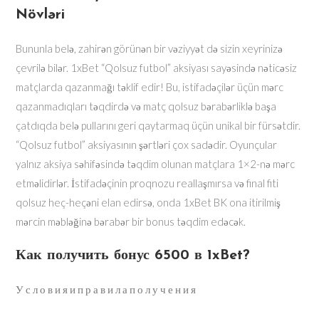
Növləri
Bununla belə, zahirən görünən bir vəziyyət də sizin xeyrinizə
çevrilə bilər. 1xBet “Qolsuz futbol” aksiyası sayəsində nəticəsiz
matçlarda qazanmağı təklif edir! Bu, istifadəçilər üçün mərc
qazanmadıqları təqdirdə və matç qolsuz bərabərliklə başa
çatdıqda belə pullarını geri qaytarmaq üçün unikal bir fürsətdir.
“Qolsuz futbol” aksiyasının şərtləri çox sadədir. Oyunçular
yalnız aksiya səhifəsində təqdim olunan matçlara 1×2-nə mərc
etməlidirlər. İstifadəçinin proqnozu reallaşmırsa və final fiti
qolsuz heç-heçəni elan edirsə, onda 1xBet BK ona itirilmiş
mərcin məbləğinə bərabər bir bonus təqdim edəcək.
Как получить бонус 6500 в 1xBet?
У с л о в и я и п р а в и л а п о л у ч е н и я