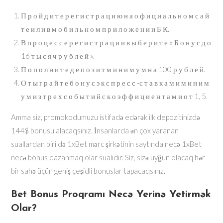
П р о й д и т е р е г и с т р а ц и ю н а о ф и ц и а л ь н о м с а й
т е и л и в м о б и л ь н о м п р и л о ж е н и и Б К.
В п р о ц е с с е р е г и с т р а ц и и в ы б е р и т е « Б о н у с д о
16 т ы с я ч р у б л е й ».
П о п о л н и т е д е п о з и т м и н и м у м н а 100 р у б л е й.
О т ы г р а й т е б о н у с э к с п р е с с -с т а в к а м и м и н и м
у м и з т р е х с о б ы т и й с к о э ф ф и ц и е н т а м и о т 1, 5.
Amma siz, promokodumuzu istifadə edərək ilk depozitinizdə
144$ bonusu alacaqsınız. İnsanlarda ən çox yaranan
suallardan biri də 1xBet mərc şirkətinin saytında necə 1xBet
necə bonus qazanmaq olar sualıdır. Siz, sizə uyğun olacaq hər
bir sahə üçün geniş çeşidli bonuslar tapacaqsınız.
Bet Bonus Proqramı Necə Yerinə Yetirmək
Olar?