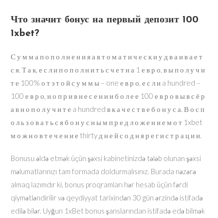
Что значит бонус на первый депозит 100
1xbet?
С у м м а п о п о л н е н и я а в т о м а т и ч е с к и у д в а и в а е т
с я. Т а к, е с л и п о п о л н и т ь с ч е т н а 1 е в р о, в ы п о л у ч и
т е 100% о т э т о й с у м м ы – one е в р о, е с л и a hundred –
100 е в р о, н о п р и в н е с е н и и б о л е е 100 е в р о в ы в с ё р
а в н о п о л у ч и т е a hundred в к а ч е с т в е б о н у с а. В о с п
о л ь з о в а т ь с я б о н у с н ы м п р е д л о ж е н и е м о т 1xbet
м о ж н о в т е ч е н и е thirty д н е й с о д н я р е г и с т р а ц и и.
Bonusu əldə etmək üçün şəxsi kabinetinizdə tələb olunan şəxsi
məlumatlarınızı tam formada doldurmalısınız. Burada nəzərə
almaq lazımdır ki, bonus proqramları hər hesab üçün fərdi
qiymətləndirilir və qeydiyyat tarixindən 30 gün ərzində istifadə
edilə bilər. Uyğun 1xBet bonus şanslarından istifadə edə bilmək