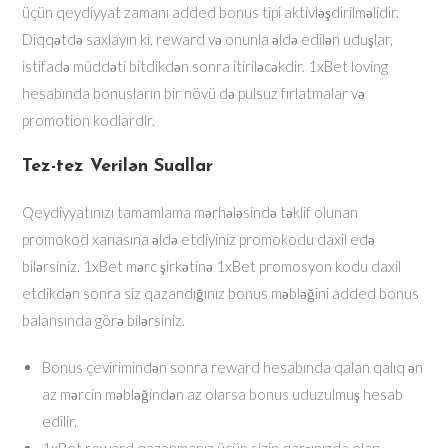
üçün qeydiyyat zamanı added bonus tipi aktivləşdirilməlidir.
Diqqətdə saxlayın ki, reward və onunla əldə edilən uduşlar,
istifadə müddəti bitdikdən sonra itiriləcəkdir. 1xBet loving
hesabında bonusların bir növü də pulsuz fırlatmalar və
promotion kodlardlr.
Tez-tez Verilən Suallar
Qeydiyyatınızı tamamlama mərhələsində təklif olunan
promokod xanasına əldə etdiyiniz promokodu daxil edə
bilərsiniz. 1xBet mərc şirkətinə 1xBet promosyon kodu daxil
etdikdən sonra siz qazandığınız bonus məbləğini added bonus
balansında görə bilərsiniz.
Bonus çevirimindən sonra reward hesabında qalan qalıq ən
az mərcin məbləğindən az olarsa bonus uduzulmuş hesab
edilir.