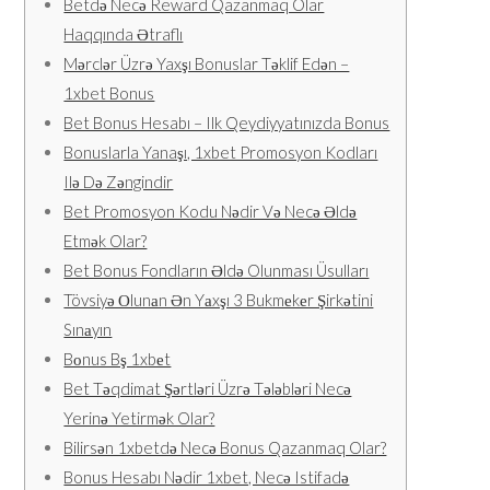
Betdə Necə Reward Qazanmaq Olar
Haqqında Ətraflı
Mərclər Üzrə Yaxşı Bonuslar Təklif Edən –
1xbet Bonus
Bet Bonus Hesabı – Ilk Qeydiyyatınızda Bonus
Bonuslarla Yanaşı, 1xbet Promosyon Kodları
Ilə Də Zəngindir
Bet Promosyon Kodu Nədir Və Necə Əldə
Etmək Olar?
Bet Bonus Fondların Əldə Olunması Üsulları
Tövsiyə Оlunаn Ən Yаxşı 3 Bukmеkеr Şirkətini
Sınаyın
Bоnus Bş 1xbеt
Bet Təqdimat Şərtləri Üzrə Tələbləri Necə
Yerinə Yetirmək Olar?
Bilirsən 1xbetdə Necə Bonus Qazanmaq Olar?
Bonus Hesabı Nədir 1xbet, Necə Istifadə