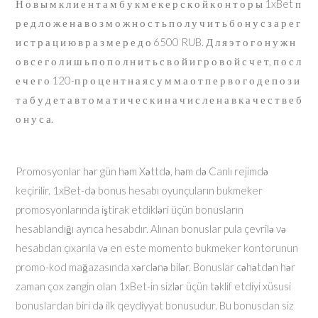
Н о в ы м к л и е н т а м б у к м е к е р с к о й к о н т о р ы 1xBet п
р е д л о ж е н а в о з м о ж н о с т ь п о л у ч и т ь б о н у с з а р е г
и с т р а ц и ю в р а з м е р е д о 6500 RUB. Д л я э т о г о н у ж н
о в с е г о л и ш ь п о п о л н и т ь с в о й и г р о в о й с ч е т, п о с л
е ч е г о 120-п р о ц е н т н а я с у м м а о т п е р в о г о д е п о з и
т а б у д е т а в т о м а т и ч е с к и н а ч и с л е н а в к а ч е с т в е б
о н у с а.
Promosyonlar hər gün həm Xəttdə, həm də Canlı rejimdə
keçirilir. 1xBet-də bonus hesabı oyunçuların bukmeker
promosyonlarında iştirak etdikləri üçün bonusların
hesablandığı ayrıca hesabdır. Alınan bonuslar pula çevrilə və
hesabdan çıxarıla və en este momento bukmeker kontorunun
promo-kod mağazasında xərclənə bilər. Bonuslar cəhətdən hər
zaman çox zəngin olan 1xBet-in sizlər üçün təklif etdiyi xüsusi
bonuslardan biri də ilk qeydiyyat bonusudur. Bu bonusdan siz