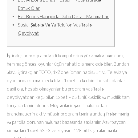
Etmək Olar
Bet Bonus Haqqında Daha Detallı Məlumatlar
Sosial Şəbəkə Və Ya Telefon Vasitəsilə
Qeydiyyat
İştirakçılar proqramı fərdi komputerinə yükləməklə həm canlı,
həm maç öncəsi oyunlar üçün rahatlıqla mərc edə bilər. Bundan
əlavə iştirakçılar TOTO, 1xZone idman hadisələri və Televiziya
oyunlarına da mərc edə bilər. 1xbet – də daimi hesabı olanlar
daxil ola, hesabı olmayanlar bu proqram vasitəsilə
qeydiyyatdan keçə bilər. 1xbet – də təhlükəsizlik və məxfilik tam
forçada təmin olunur. Müştərilərin şəxsi məlumatları
brandmauerin aktiv müasir proqram təminatında şifrələnməmiş
və parolla qorunan məlumat bazasında saxlanılır. Azərbaycan
xidmətləri 1xbet SSL-3 versiyasını 128 bitlik şifrələnmə ilə