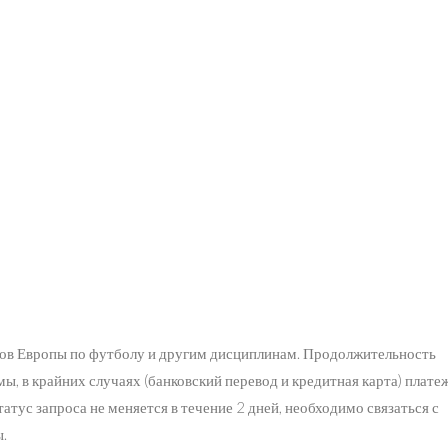
тов Европы по футболу и другим дисциплинам. Продолжительность
ы, в крайних случаях (банковский перевод и кредитная карта) плате
атус запроса не меняется в течение 2 дней, необходимо связаться с
ы.