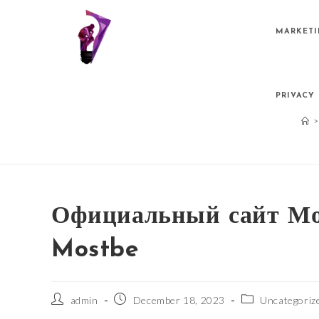
MARKETI
PRIVACY
>
Официальный сайт Мос
Mostbe
admin
December 18, 2023
Uncategoriz