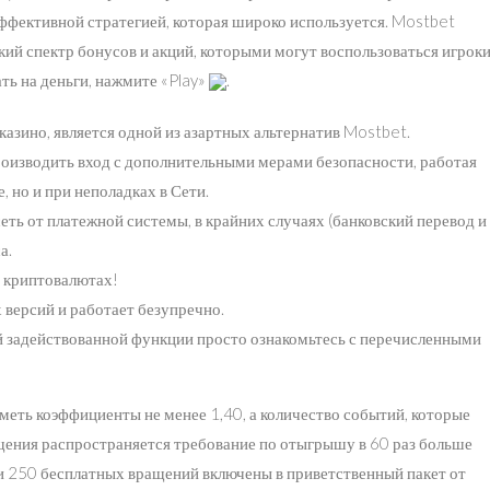
эффективной стратегией, которая широко используется. Mostbet
окий спектр бонусов и акций, которыми могут воспользоваться игрок
ать на деньги, нажмите «Play»
.
казино, является одной из азартных альтернатив Mostbet.
роизводить вход с дополнительными мерами безопасности, работая
, но и при неполадках в Сети.
ть от платежной системы, в крайних случаях (банковский перевод и
а.
в криптовалютах!
версий и работает безупречно.
 задействованной функции просто ознакомьтесь с перечисленными
еть коэффициенты не менее 1,40, а количество событий, которые
щения распространяется требование по отыгрышу в 60 раз больше
 и 250 бесплатных вращений включены в приветственный пакет от