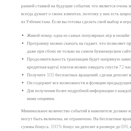
ранней ставкой на будущие события, что является очень 
всегда думает о своих клиентах, поэтому у них есть шир
из Узбекистана. Если вы готовы сделать свой выбор и игр
Живой покер, одна из самых популярных игр в онлайн-
Программу можно скачать на гаджет, что позволяет п
даже при сбоях не только на самом букмекерском сайте
Продолжительность транзакции будет напрямую зависе
кредитная карта) платеж можно ожидать спустя 72 час
Получите 100 бесплатных вращений, сделав депозит 
Он содержит все возможности и функции предыдущих 
Для получения более подробной информации о каждой
ниже опциями.
Минимальное количество событий в накопителе должно им
могут быть включены, не ограничено. На бесплатные вра
суммы бонуса. 100% бонус на депозит в размере до BRL