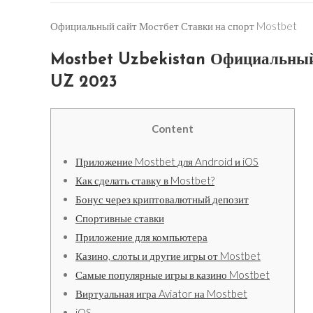
Официальный сайт Мостбет Ставки на спорт Mostbet
Mostbet Uzbekistan Официальный 
UZ 2023
Content
Приложение Mostbet для Android и iOS
Как сделать ставку в Mostbet?
Бонус через криптовалютный депозит
Спортивные ставки
Приложение для компьютера
Казино, слоты и другие игры от Mostbet
Самые популярные игры в казино Mostbet
Виртуальная игра Aviator на Mostbet
iOS