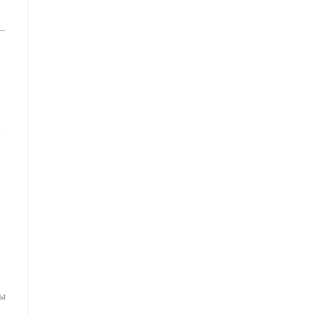
L.
е
бы