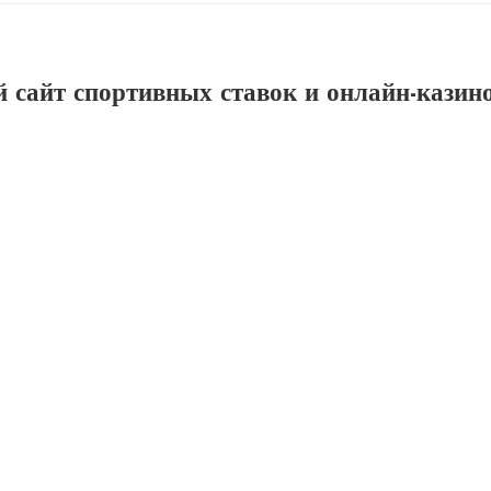
сайт спортивных ставок и онлайн-казин