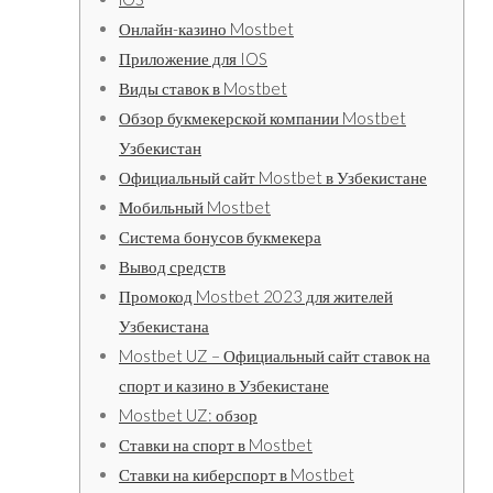
Онлайн-казино Mostbet
Приложение для IOS
Виды ставок в Mostbet
Обзор букмекерской компании Mostbet
Узбекистан
Официальный сайт Mostbet в Узбекистане
Мобильный Mostbet
Система бонусов букмекера
Вывод средств
Промокод Mostbet 2023 для жителей
Узбекистана
Mostbet UZ – Официальный сайт ставок на
спорт и казино в Узбекистане
Mostbet UZ: обзор
Ставки на спорт в Mostbet
Ставки на киберспорт в Mostbet