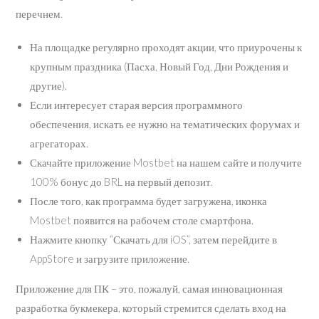
перечнем.
На площадке регулярно проходят акции, что приурочены к
крупным праздника (Пасха, Новый Год, Дни Рождения и
другие).
Если интересует старая версия программного
обеспечения, искать ее нужно на тематических форумах и
агрегаторах.
Скачайте приложение Mostbet на нашем сайте и получите
100% бонус до BRL на первый депозит.
После того, как программа будет загружена, иконка
Mostbet появится на рабочем столе смартфона.
Нажмите кнопку “Скачать для iOS”, затем перейдите в
AppStore и загрузите приложение.
Приложение для ПК – это, пожалуй, самая инновационная
разработка букмекера, который стремится сделать вход на