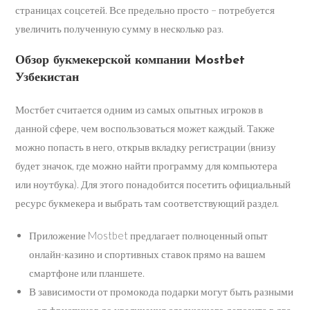
страницах соцсетей. Все предельно просто – потребуется
увеличить полученную сумму в несколько раз.
Обзор букмекерской компании Mostbet
Узбекистан
Мостбет считается одним из самых опытных игроков в
данной сфере, чем воспользоваться может каждый. Также
можно попасть в него, открыв вкладку регистрации (внизу
будет значок, где можно найти программу для компьютера
или ноутбука). Для этого понадобится посетить официальный
ресурс букмекера и выбрать там соответствующий раздел.
Приложение Mostbet предлагает полноценный опыт
онлайн-казино и спортивных ставок прямо на вашем
смартфоне или планшете.
В зависимости от промокода подарки могут быть разными