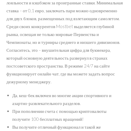
лояльности и кэшбэком за проигранные ставки. Минимальная
ставка – от 0,1 евро, заключать пари можно одновременно
для двух блоков, размещенных под взлетающим самолетом.
Среди своих конкурентов Mostbet выделяется глубиной
рынка, освещая не только мировые Первенства и
Чемпионаты, но и турниры среднего и низшего дивизионов.
Согласитесь, это – внушительная цифра для букмекера,
который основную деятельность развернул в странах
постсоветского пространства. В режиме 24/7 на сайте
функционирует онлайн-чат, где вы можете задать вопрос
дежурному менеджеру.
Да, кеш-бек включен во многие акции спортивного и
азартно-развлекательного разделов.
При пополнении счета с помощью криптовалюты
получите 100 бесплатных вращений!
Вы получите отличный функционал и такой же