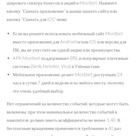
широкого спектра бонусов и акций в Mostbet. Нажмите
кнопку “Скачать приложение” в шапке нашего сайта или
кнопку “Скачать для iOS” ниже.
Если вы решите использовать мобильный сайт Mostbet
вместо приложения для Android и/или iOS или версии для
ПК, вы не упустите ни одной акции или преимущества.
APK Mostbet поддерживает BRL и популярные платежные
системы (Skrill, Neteller, Visa) в Узбекистане.
Мобильное приложение делает Mostbet доступным 24
часа в сутки 7 дней в неделю и из любого места, поэтому
это очень удобный выбор.
Нет ограничений на количество событий, которые могут быть
включены, при этом минимальное количество событий в
накопителе должно иметь коэффициенты не менее 1,40. К
бесплатным вращениям применяется требование в 60 раз