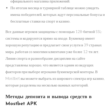
официального магазина приложений.
По итогам месяца в турнирной таблице можно увидеть
имена победителей, которых ждут персональные бонусы и
бесплатные ставки на спорт и казино.
Все данные игроков защищены с помощью 128-битной SSL-
системы и кодируются прямо на входе. Букмекер имеет
хорошую репутацию и предлагает свои услуги в 39 странах
мира, работая со многими клиентами уже более 12-ти лет.
Линия спорта и разнообразие дисциплин на сайте
представлены хорошо, что является одним из ведущих
факторов при выборе игроками букмекерской конторы. В
Mostbet вы можете выбрать из широкого спектра игр казино,
которые разделены на несколько важных категорий.
Методы депозита и вывода средств в
Mostbet APK