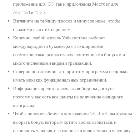
приложение для iOS, так и приложения Мостбет для
Android в 2023.
Взгляните на таблицу плюсов и минусов ниже, чтобы
ознакомиться с их перечнем.
Конечно, любой житель Узбекистана выберет
международного букмекера с его широкими
возможностями рынка ставок, постоянными бонусам и
многочисленными видами транзакций.
Совершенно логично, что при этом программа не должна
иметь никаких функциональных ограничений.
Информация предоставлена в свободном доступе,
поэтому у вас есть все шансы на получение солидного
выигрыша.
Чтобы получить бонус в приложении Mostbet, вы должны
выбрать бонус, которым хотите воспользоваться, и
выполнить условия, изложенные в положениях и условиях.