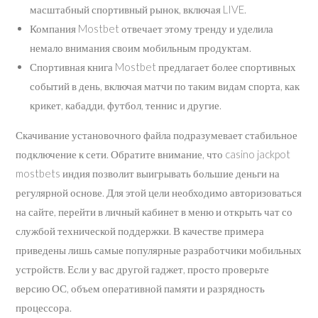
масштабный спортивный рынок, включая LIVE.
Компания Mostbet отвечает этому тренду и уделила
немало внимания своим мобильным продуктам.
Спортивная книга Mostbet предлагает более спортивных
событий в день, включая матчи по таким видам спорта, как
крикет, кабадди, футбол, теннис и другие.
Скачивание установочного файла подразумевает стабильное
подключение к сети. Обратите внимание, что casino jackpot
mostbets индия позволит выигрывать большие деньги на
регулярной основе. Для этой цели необходимо авторизоваться
на сайте, перейти в личный кабинет в меню и открыть чат со
службой технической поддержки. В качестве примера
приведены лишь самые популярные разработчики мобильных
устройств. Если у вас другой гаджет, просто проверьте
версию ОС, объем оперативной памяти и разрядность
процессора.