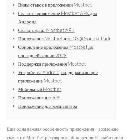
Виды ставок в приложении Mostbet
Скачать приложение Mostbet APK для
Андроид
Скачать файл Mostbet APK
Приложение Mostbet для iOS (iPhone и iPad)
Обновление приложения Mostbet до
последней версии 2023
Поддержка приложения Mostbet
Устройства Android, поддерживающие
приложение Mostbet
Мобильный Mostbet
Приложение для IOS
Приложение для компьютера
Еще одна важная особенность приложения – возможно
скачать в Мостбет регулярные обновления. Разработчики