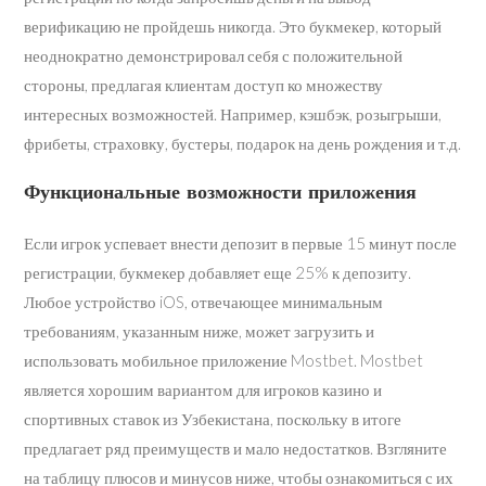
верификацию не пройдешь никогда. Это букмекер, который
неоднократно демонстрировал себя с положительной
стороны, предлагая клиентам доступ ко множеству
интересных возможностей. Например, кэшбэк, розыгрыши,
фрибеты, страховку, бустеры, подарок на день рождения и т.д.
Функциональные возможности приложения
Если игрок успевает внести депозит в первые 15 минут после
регистрации, букмекер добавляет еще 25% к депозиту.
Любое устройство iOS, отвечающее минимальным
требованиям, указанным ниже, может загрузить и
использовать мобильное приложение Mostbet. Mostbet
является хорошим вариантом для игроков казино и
спортивных ставок из Узбекистана, поскольку в итоге
предлагает ряд преимуществ и мало недостатков. Взгляните
на таблицу плюсов и минусов ниже, чтобы ознакомиться с их