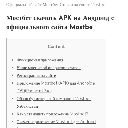
Официальный сайт Мостбет Ставки на спорт Mostbet
Мостбет скачать APK на Андроид с
официального сайта Mostbe
Content
Функционал приложения
Наше мнение об операторе ставок
Регистрация на сайте
Приложение Mostbet (APK) для Android и
iOS (iPhone и iPad)
Обзор букмекерской компании Mostbet
Узбекистан
Как установить приложение Mostbet?
Скачать приложение Mostbet для Android