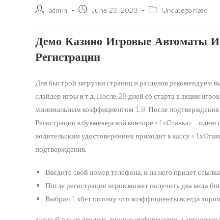
admin
June 23, 2023
Uncategorized
Демо Казино Игровые Автоматы И 
Регистрации
Для быстрой загрузки страниц и разделов рекомендуем в
слайдер игры и т.д. После 28 дней со старта в акции игро
минимальным коэффициентом 1,8. После подтверждения л
Регистрации в букмекерской конторе «1хСтавка» – идент
водительским удостоверением приходит в кассу «1хСтавк
подтверждения.
Введите свой номер телефона, и на него придет ссылка
После регистрации игрок может получить два вида бо
Выбрал 1 хбет потому что коэффициенты всегда хорош
каждый раз не вводить личную информацию, а авторизоват