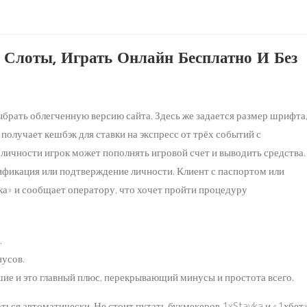
Слоты, Играть Онлайн Бесплатно И Без
ыбрать облегченную версию сайта. Здесь же задается размер шрифта
к получает кешбэк для ставки на экспресс от трёх событий с
ичности игрок может пополнять игровой счет и выводить средства.
ификация или подтверждение личности. Клиент с паспортом или
а» и сообщает оператору, что хочет пройти процедуру
.
нусов.
ие и это главный плюс, перекрывающий минусы и простота всего.
ься автоматически. Не стоит путать букмекеров 1xStavka и «1хбет»