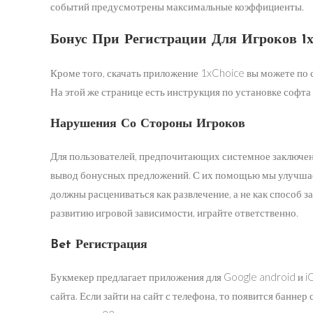
событий предусмотрены максимальные коэффициенты.
Бонус При Регистрации Для Игроков 1х
Кроме того, скачать приложение 1xChoice вы можете по сс
На этой же странице есть инструкция по установке софта 
Нарушения Со Стороны Игроков
Для пользователей, предпочитающих системное заключени
вывод бонусных предложений. С их помощью мы улучшаем
должны расцениваться как развлечение, а не как способ 
развитию игровой зависимости, играйте ответственно.
Bet Регистрация
Букмекер предлагает приложения для Google android и i
сайта. Если зайти на сайт с телефона, то появится баннер