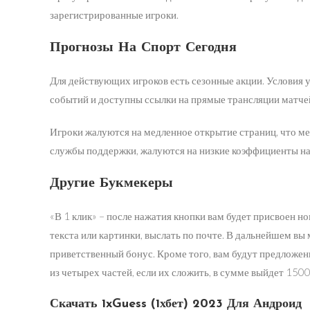
зарегистрированные игроки.
Прогнозы На Спорт Сегодня
Для действующих игроков есть сезонные акции. Условия у
событий и доступны ссылки на прямые трансляции матче
Игроки жалуются на медленное открытие страниц, что м
службы поддержки, жалуются на низкие коэффициенты на
Другие Букмекеры
«В 1 клик» – после нажатия кнопки вам будет присвоен но
текста или картинки, выслать по почте. В дальнейшем вы
приветственный бонус. Кроме того, вам будут предложены
из четырех частей, если их сложить, в сумме выйдет 1500
Скачать 1xGuess (1хбет) 2023 Для Андроид