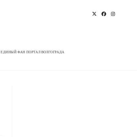
U ЕДИНЫЙ ФАН ПОРТАЛ ВОЛГОГРАДА