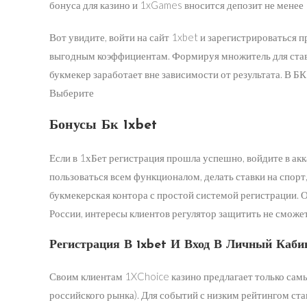
бонуса для казино и 1xGames вносится депозит не менее 
Вот увидите, войти на сайт 1xbet и зарегистрироваться 
выгодным коэффициентам. Формируя множитель для ставк
букмекер заработает вне зависимости от результата. В Б
Выберите
Бонусы Бк 1xbet
Если в 1хБет регистрация прошла успешно, войдите в акка
пользоваться всем функционалом, делать ставки на спор
букмекерская контора с простой системой регистрации. 
России, интересы клиентов регулятор защитить не сможет
Регистрация В 1xbet И Вход В Личный Каби
Своим клиентам 1XChoice казино предлагает только сам
российского рынка). Для событий с низким рейтингом ст